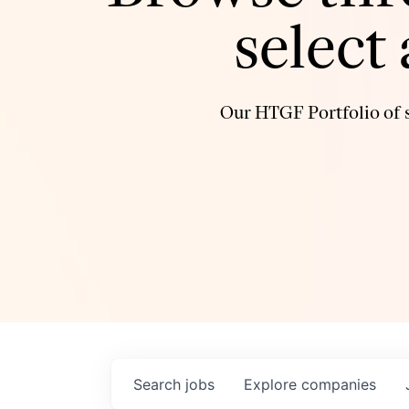
select
Our HTGF Portfolio of s
Search
jobs
Explore
companies