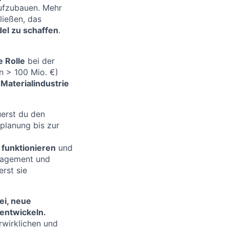
fzubauen. Mehr
ießen, das
del zu schaffen
.
e Rolle
bei der
n > 100 Mio. €)
 Materialindustrie
uerst du den
planung bis zur
 funktionieren
und
anagement und
rst sie
ei, neue
entwickeln.
rwirklichen und