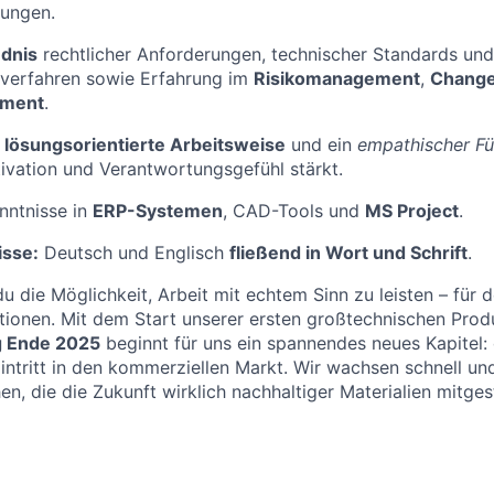
ungen.
dnis
rechtlicher Anforderungen, technischer Standards und
erfahren sowie Erfahrung im
Risikomanagement
,
Chang
ement
.
 lösungsorientierte Arbeitsweise
und ein
empathischer Fü
ivation und Verantwortungsgefühl stärkt.
nntnisse in
ERP-Systemen
, CAD-Tools und
MS Project
.
isse:
Deutsch und Englisch
fließend in Wort und Schrift
.
du die Möglichkeit, Arbeit mit echtem Sinn zu leisten – für
onen. Mit dem Start unserer ersten großtechnischen Produ
 Ende 2025
beginnt für uns ein spannendes neues Kapitel: d
intritt in den kommerziellen Markt. Wir wachsen schnell un
n, die die Zukunft wirklich nachhaltiger Materialien mitges
: