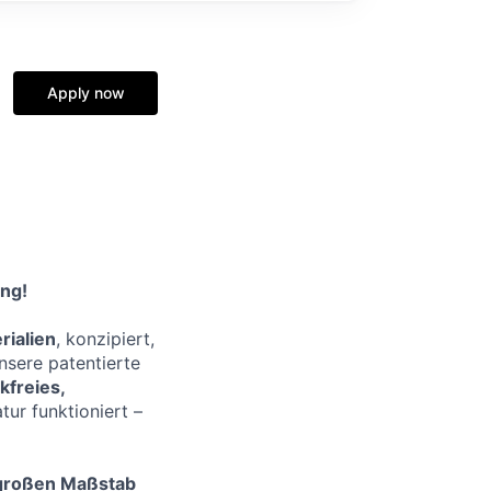
Apply now
ung!
rialien
, konzipiert,
nsere patentierte
ikfreies,
tur funktioniert –
 großen Maßstab