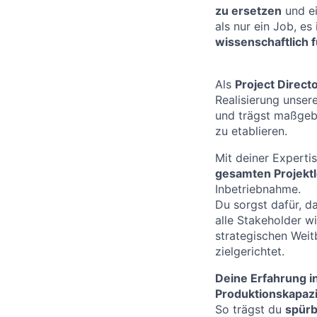
zu ersetzen
und e
als nur ein Job, es 
wissenschaftlich 
Als
Project Direct
Realisierung unser
und trägst maßgebl
zu etablieren.
Mit deiner Expertis
gesamten Projekt
Inbetriebnahme.
Du sorgst dafür, d
alle Stakeholder 
strategischen Weit
zielgerichtet.
Deine Erfahrung i
Produktionskapazi
So trägst du
spürb