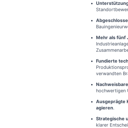
Unterstützung
Standortbewer
Abgeschlosse
Bauingenieurw
Mehr als fünf
Industrieanlag
Zusammenarbe
Fundierte tec
Produktionspro
verwandten Br
Nachweisbare
hochwertigen 
Ausgeprägte 
agieren
.
Strategische
klarer Entsche