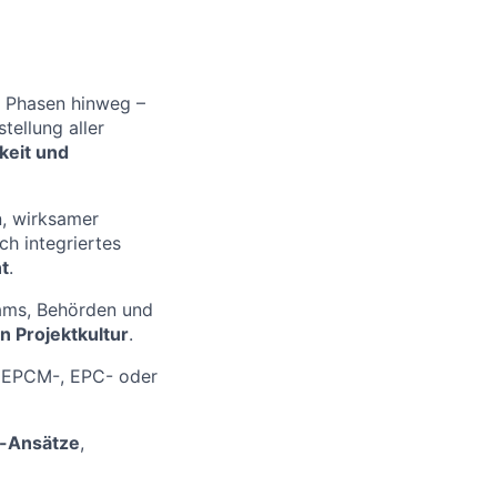
e Phasen hinweg –
ellung aller
keit und
n, wirksamer
h integriertes
t
.
eams, Behörden und
n Projektkultur
.
r EPCM-, EPC- oder
g-Ansätze
,