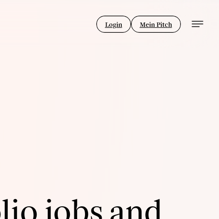
Login
Mein Pitch
lio jobs and