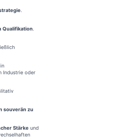
strategie
.
 Qualifikation
.
ießlich
in
 Industrie oder
itativ
rn souverän zu
scher Stärke
und
wechselhaften