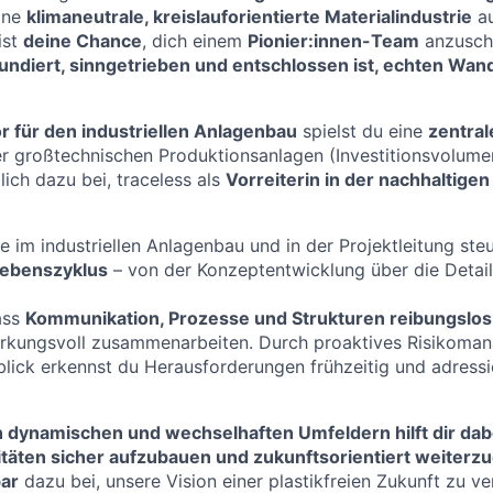
ine
klimaneutrale, kreislauforientierte Materialindustrie
au
ist
deine Chance
, dich einem
Pionier:innen-Team
anzuschl
fundiert, sinngetrieben und entschlossen ist, echten Wan
or für den industriellen Anlagenbau
spielst du eine
zentral
er großtechnischen Produktionsanlagen (Investitionsvolume
ich dazu bei, traceless als
Vorreiterin in der nachhaltigen
e im industriellen Anlagenbau und in der Projektleitung ste
lebenszyklus
– von der Konzeptentwicklung über die Detail
ass
Kommunikation, Prozesse und Strukturen reibungslos
wirkungsvoll zusammenarbeiten. Durch proaktives Risikom
blick erkennst du Herausforderungen frühzeitig und adressie
n dynamischen und wechselhaften Umfeldern hilft dir dab
täten sicher aufzubauen und zukunftsorientiert weiterzu
ar
dazu bei, unsere Vision einer plastikfreien Zukunft zu ve