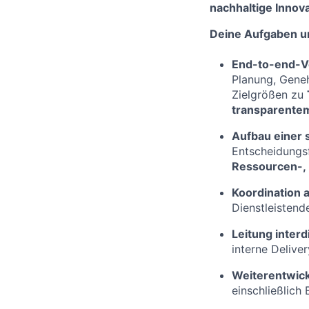
nachhaltige Innov
Deine Aufgaben u
End-to-end-V
Planung, Geneh
Zielgrößen zu
transparente
Aufbau einer 
Entscheidungs
Ressourcen-, 
Koordination a
Dienstleistend
Leitung interd
interne Delive
Weiterentwick
einschließlich