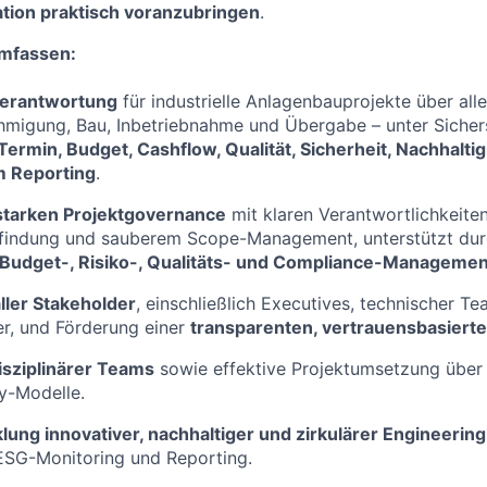
ation praktisch voranzubringen
.
mfassen:
erantwortung
für industrielle Anlagenbauprojekte über all
migung, Bau, Inbetriebnahme und Übergabe – unter Sicherst
Termin, Budget, Cashflow, Qualität, Sicherheit, Nachhaltig
m Reporting
.
starken Projektgovernance
mit klaren Verantwortlichkeite
findung und sauberem Scope-Management, unterstützt durc
Budget-, Risiko-, Qualitäts- und Compliance-Managemen
ller Stakeholder
, einschließlich Executives, technischer T
er, und Förderung einer
transparenten, vertrauensbasierte
isziplinärer Teams
sowie effektive Projektumsetzung übe
ry-Modelle.
lung innovativer, nachhaltiger und zirkulärer Engineerin
 ESG-Monitoring und Reporting.