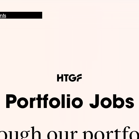
nts
Portfolio Jobs
ugh our portfo