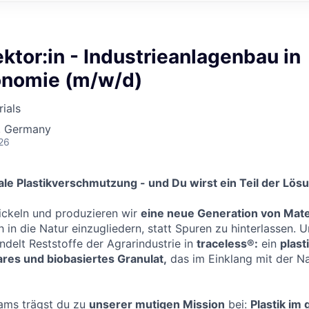
ektor:in - Industrieanlagenbau in
onomie (m/w/d)
rials
, Germany
26
ale Plastikverschmutzung - und Du wirst ein Teil der Lös
ickeln und produzieren wir
eine neue Generatio
n von Mate
in die Natur einzugliedern, statt Spuren zu hinterlassen. U
delt Reststoffe der Agrarindustrie in
traceless®:
ein
plast
res und biobasiertes Granula
t,
das im Einklang mit der Na
eams trägst du zu
unserer mutigen Mission
bei:
Plastik im