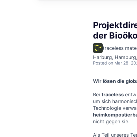
Projektdir
der Bioök
traceless mate
Harburg, Hamburg
Posted
on Mar 28, 20
Wir lösen die glob
Bei
traceless
entw
um sich harmonisch 
Technologie verwan
heimkompostierba
nicht gegen sie.
Als Teil unseres T