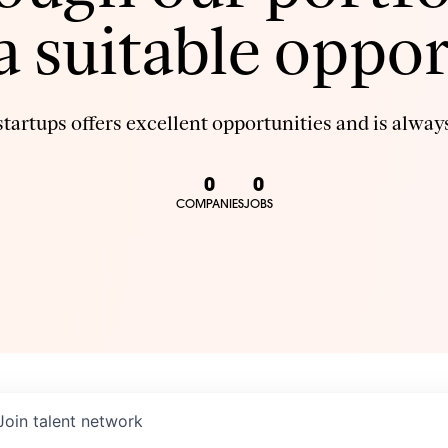
 a suitable oppor
tartups offers excellent opportunities and is always
0
0
COMPANIES
JOBS
Join talent network