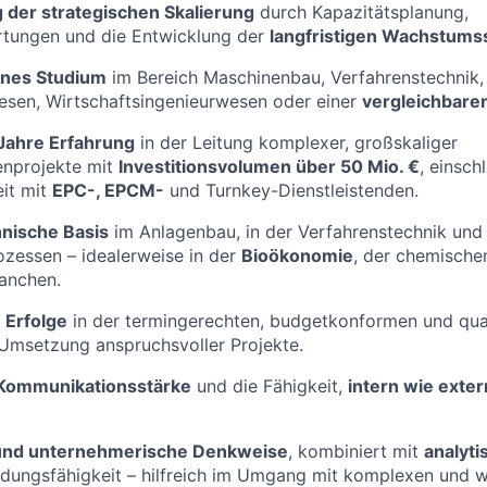
 der strategischen Skalierung
durch Kapazitätsplanung,
tungen und die Entwicklung der
langfristigen Wachstums
nes Studium
im Bereich Maschinenbau, Verfahrenstechnik,
esen, Wirtschaftsingenieurwesen oder einer
vergleichbaren
 Jahre Erfahrung
in der Leitung komplexer, großskaliger
enprojekte mit
Investitionsvolumen über 50 Mio. €
, einschl
it mit
EPC-, EPCM-
und Turnkey-Dienstleistenden.
hnische Basis
im Anlagenbau, in der Verfahrenstechnik und 
zessen – idealerweise in der
Bioökonomie
, der chemischen
anchen.
 Erfolge
in der termingerechten, budgetkonformen und qual
Umsetzung anspruchsvoller Projekte.
Kommunikationsstärke
und die Fähigkeit,
intern wie exte
 und unternehmerische Denkweise
, kombiniert mit
analyti
idungsfähigkeit – hilfreich im Umgang mit komplexen und 