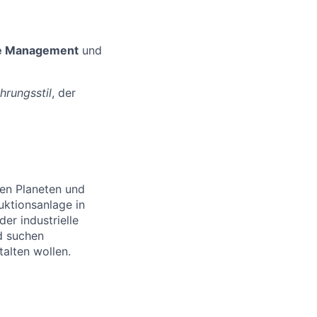
e Management
und
hrungsstil
, der
 den Planeten und
ktionsanlage in
er industrielle
d suchen
talten wollen.