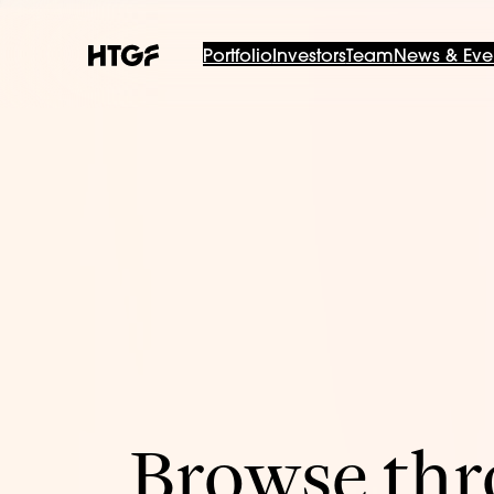
Portfolio
Investors
Team
News & Eve
Browse thro