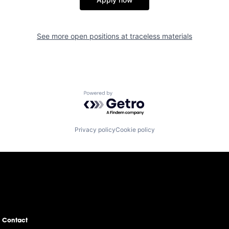
See more open positions at
traceless materials
Powered by Getro.com
Privacy policy
Cookie policy
Contact