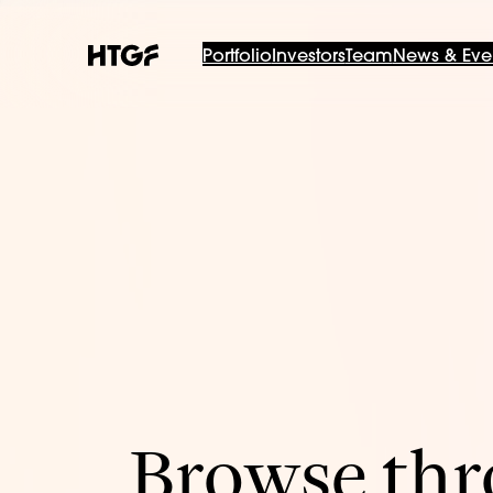
Portfolio
Investors
Team
News & Eve
Browse thro