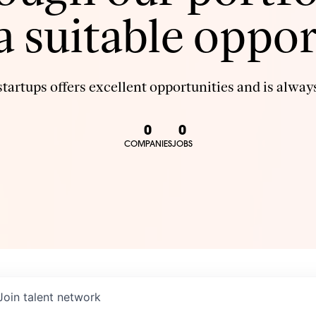
 a suitable oppor
tartups offers excellent opportunities and is always
0
0
COMPANIES
JOBS
Join talent network