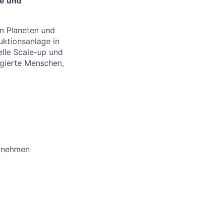
he und
en Planeten und
ktionsanlage in
elle Scale-up und
agierte Menschen,
ernehmen