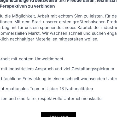
, eigenständige Arbeitsweise
und
Freude daran, technisc
Perspektiven zu verbinden
du die Möglichkeit, Arbeit mit echtem Sinn zu leisten, für d
onen. Mit dem Start unserer ersten großtechnischen Produ
g
beginnt für uns ein spannendes neues Kapitel: der industri
n kommerziellen Markt. Wir wachsen schnell und suchen eng
klich nachhaltiger Materialien mitgestalten wollen.
:
 Arbeit mit echtem Umweltimpact
t mit industriellem Anspruch und viel Gestaltungsspielraum
nd fachliche Entwicklung in einem schnell wachsenden Unt
 internationales Team mit über 18 Nationalitäten
hien und eine faire, respektvolle Unternehmenskultur
Apply now