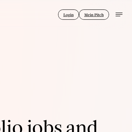
Login
Mein Pitch
lio jobs and