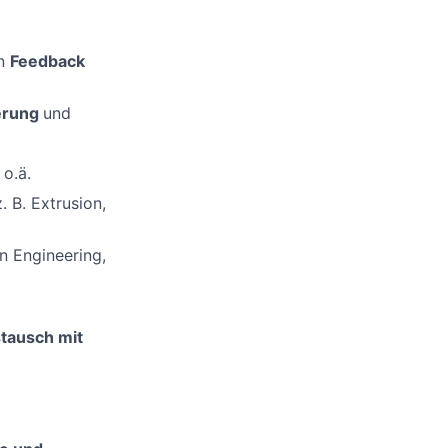
en
Feedback
ierung
und
o.ä.
z. B. Extrusion,
on Engineering,
tausch mit