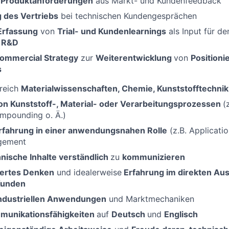
n Produktanforderungen
aus Markt- und Kundenfeedback
g
des Vertriebs
bei technischen Kundengesprächen
Erfassung
von
Trial- und
Kundenlearnings
als Input für d
e
R&D
ommercial
Strategy
zur
Weiterentwicklung
von
Position
s
reich
Materialwissenschaften, Chemie,
Kunststofftechnik
on Kunststoff-, Material- oder Verarbeitungsprozessen
(
mpounding
o. Ä.)
rfahrung in einer anwendungsnahen Rolle
(z.B. Applicati
gement
hnische Inhalte verständlich
zu
kommunizieren
iertes Denken
und idealerweise
Erfahrung im direkten Aus
 Kunden
industriellen Anwendungen
und Marktmechaniken
munikationsfähigkeiten
auf
Deutsch
und
Englisch