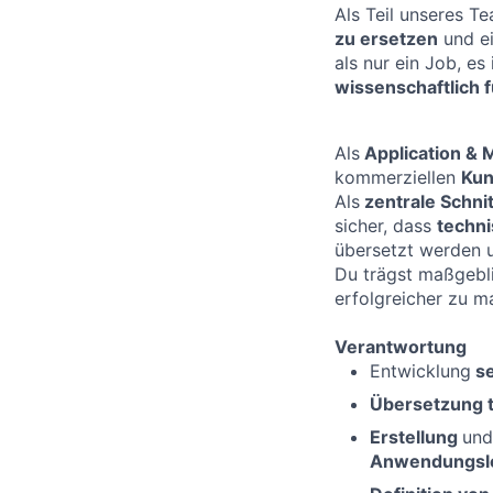
Als Teil unseres T
zu ersetzen
und e
als nur ein Job, es 
wissenschaftlich 
Als
Application &
kommerziellen
Kun
Als
zentrale Schni
sicher, dass
techni
übersetzt werden 
Du trägst maßgebli
erfolgreicher zu m
Verantwortung
Entwicklung
s
Übersetz
ung 
Erstellung
un
Anwendungsle