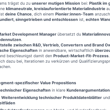
eams trägst du zu
unserer mutigen Mission
bei:
Plastik im
ine
klimaneutrale, kreislauforientierte Materialindustrie
a
ist
deine Chance
, dich einem
Pionier:innen-Team
anzuschl
fundiert, sinngetrieben und entschlossen
ist,
echten Wand
 Market Development Manager
übersetzt du
Materialinnov
dennutzen
.
ttstelle zwischen R&D, Vertrieb, Convertern und Brand 
sche Eigenschaften
in anwendbare, wirtschaftlich
überze
und beschleunigst damit den
Product-Market-Fit-Prozess
.
ch dazu bei, Iterationen zu verkürzen und Qualifizierungsp
achen.
egment-spezifischer Value
Propositions
technischer Eigenschaften
in klare
Kundenargumentation
d
Weiterentwicklung technischer Produktdatenblätter
und
itfäden