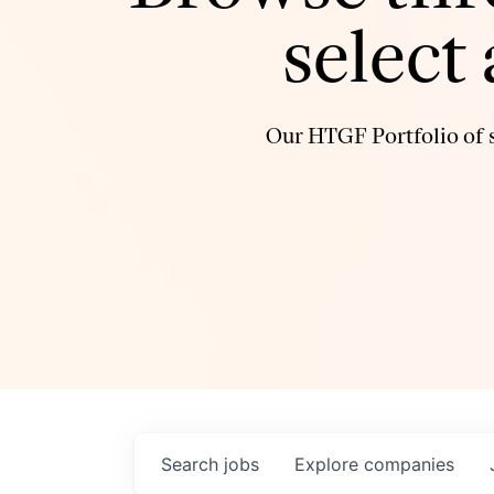
select
Our HTGF Portfolio of s
Search
jobs
Explore
companies