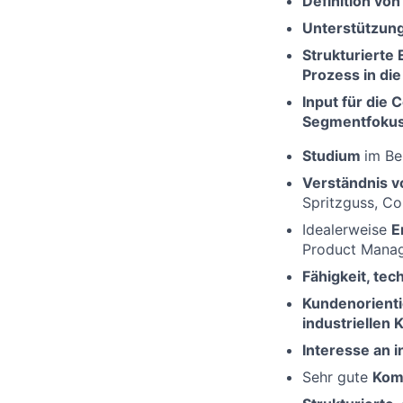
Definition vo
Unterstützun
Strukturierte
Prozess
in
di
Input für die
C
Segmentfoku
Studium
im Be
Verständnis v
Spritzguss,
Co
Idealerweise
E
Product Mana
Fähigkeit, tec
Kundenorient
industriellen
Interesse an 
Sehr gute
Kom