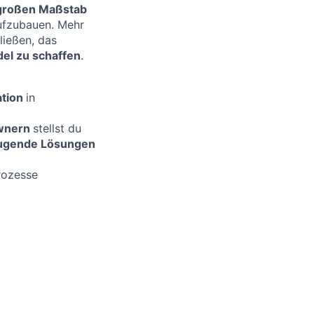
 großen Maßstab
ufzubauen. Mehr
ießen, das
el zu schaffen
.
ation
in
Ownern
stellst du
ugende Lösungen
rozesse