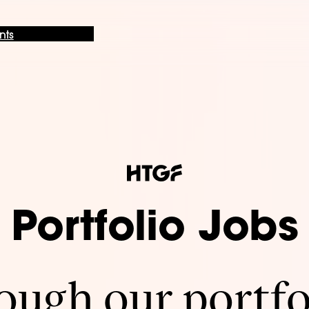
nts
Portfolio Jobs
ugh our portfo