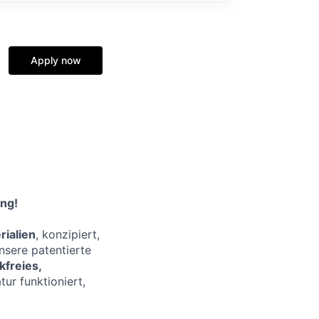
Apply now
ung!
rialien
, konzipiert,
nsere patentierte
ikfreies,
tur funktioniert,