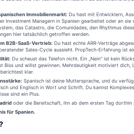
.
spanischen Immobilienmarkt:
Du hast mit Entwicklern, As
er Investment Managern in Spanien gearbeitet oder an sie 
ystem, das Catastro, die Comunidades, den Rhythmus dies
ngen hier tatsächlich getroffen werden.
im B2B-SaaS-Vertrieb:
Du hast echte ARR-Verträge abges
 beratender Sales-Cycle aussieht. PropTech-Erfahrung ist ei
ität:
Du scheust das Telefon nicht. Ein „Nein" ist kein Rück
st Biss und willst gewinnen. Mehrdeutigkeit motiviert dich,
berichtest klar.
nsstärke:
Spanisch ist deine Muttersprache, und du verfüg
sch und Englisch in Wort und Schrift. Du kannst Komplexes 
sse sind ein Plus.
adrid
oder die Bereitschaft, ihn ab dem ersten Tag dorthin 
is für Spanien.
?