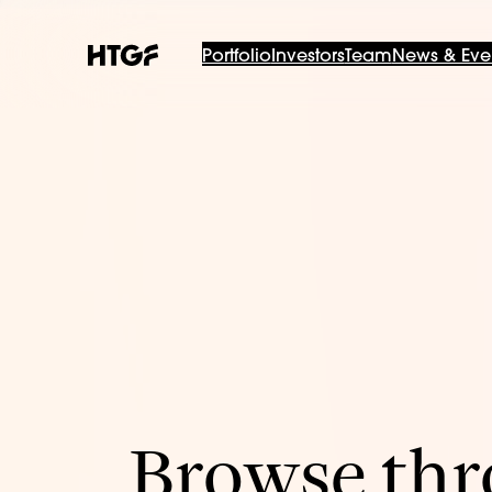
Portfolio
Investors
Team
News & Eve
Browse thro