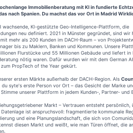
chenlange Immobilienberatung mit KI in fundierte Echtz
as nach Spanien. Du machst das vor Ort in Madrid Wirklic
ll wachsende, KI-gestützte Geo-Intelligence-Plattform, die
dungen neu definiert. 2021 in Münster gegründet, sind wir
mit mehr als 200 Kunden im DACH-Raum – von Projektentw
nager bis zu Maklern, Banken und Kommunen. Unsere Plattf
illionen Flurstücke und 55 Millionen Gebäude und liefert in
Beratung nötig waren. Dafür wurden wir mit dem German A
 zum PropTech of the Year gekürt.
unserer ersten Märkte außerhalb der DACH-Region. Als
Coun
 du syte's erste Person vor Ort – das Gesicht der Marke u
 Stimme unserer Plattform in jedem Kunden-, Partner- und
iehungsgetriebener Markt – Vertrauen entsteht persönlich, ü
 Datenlage ist anspruchsvoll: fragmentierte kommunale Reg
lierung und eine Planungslandschaft, die sich von Comun
kennst diesen Markt und weißt, wie man Türen öffnet, die 
en.