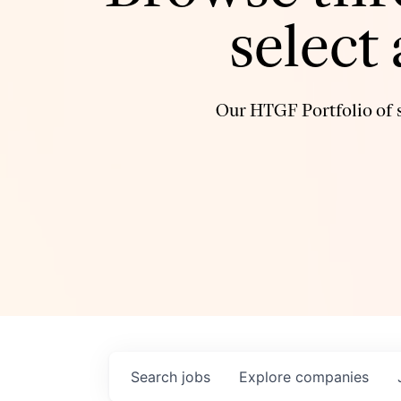
select
Our HTGF Portfolio of s
Search
jobs
Explore
companies