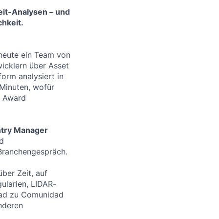
eit-Analysen – und
hkeit.
 heute ein Team von
icklern über Asset
orm analysiert in
 Minuten, wofür
I Award
try Manager
nd
 Branchengespräch.
ber Zeit, auf
ularien, LIDAR-
idad zu Comunidad
anderen