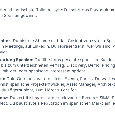
nternehmerischste Rolle bei syte: Du setzt das Playbook u
te Spanien gewinnt.
after:
Du bist die Stimme und das Gesicht von syte in Span
in Meetings, auf LinkedIn. Du repräsentierst, wer wir sind, 
auen.
wortung Spanien:
Du führst das gesamte spanische Kunde
 bis zum unterzeichneten Vertrag. Discovery, Demo, Pricin
, mit der jeder spanische Interessent spricht.
au:
Cold Outreach, warme Intros, Events, Panels. Du wartest
nnst spanische Projektentwickler, Asset Manager, Architek
du zögerst nicht, zum Hörer zu greifen.
enz:
Du vertrittst syte auf den relevanten Events – SIMA, 
ct. Du baust syte's Reputation im spanischen Markt auf, 