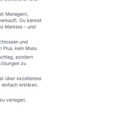
set Managern,
verkauft. Du kennst
es Marktes – und
chlossen und
n Plus, kein Muss.
schlag, sondern
 Lösungen zu
st über exzellentes
einfach erklären.
zu verlegen.