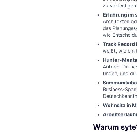
zu verteidigen
Erfahrung im 
Architekten od
das Planungss
wie Entscheidu
Track Record 
weißt, wie ein
Hunter-Mental
Antrieb. Du ha
finden, und du 
Kommunikatio
Business-Spani
Deutschkenntni
Wohnsitz in M
Arbeitserlaubn
Warum syte