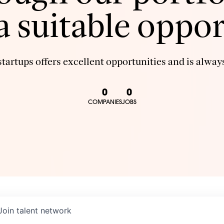
 a suitable oppor
tartups offers excellent opportunities and is always
0
0
COMPANIES
JOBS
Join talent network