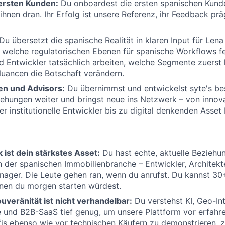
 ersten Kunden:
Du onboardest die ersten spanischen Kund
 ihnen dran. Ihr Erfolg ist unsere Referenz, ihr Feedback pr
Du übersetzt die spanische Realität in klaren Input für Len
welche regulatorischen Ebenen für spanische Workflows fe
d Entwickler tatsächlich arbeiten, welche Segmente zuerst
Nuancen die Botschaft verändern.
en und Advisors:
Du übernimmst und entwickelst syte's b
ehungen weiter und bringst neue ins Netzwerk – von innov
er institutionelle Entwickler bis zu digital denkenden Asse
ist dein stärkstes Asset:
Du hast echte, aktuelle Beziehu
n der spanischen Immobilienbranche – Entwickler, Architekt
nager. Die Leute gehen ran, wenn du anrufst. Du kannst 3
enen du morgen starten würdest.
veränität ist nicht verhandelbar:
Du verstehst KI, Geo-Int
 und B2B-SaaS tief genug, um unsere Plattform vor erfahr
is ebenso wie vor technischen Käufern zu demonstrieren, z