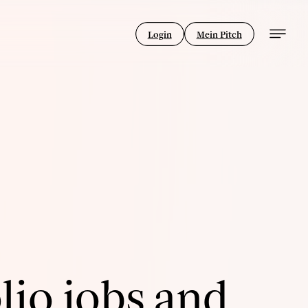
Login
Mein Pitch
lio jobs and