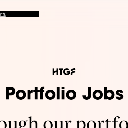
nts
Portfolio Jobs
ugh our portfo