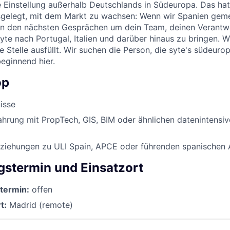
te Einstellung außerhalb Deutschlands in Südeuropa. Das ha
usgelegt, mit dem Markt zu wachsen: Wenn wir Spanien gem
 in den nächsten Gesprächen um dein Team, deinen Verant
yte nach Portugal, Italien und darüber hinaus zu bringen. W
e Stelle ausfüllt. Wir suchen die Person, die syte's südeur
beginnend hier.
op
isse
ahrung mit PropTech, GIS, BIM oder ähnlichen datenintensi
ziehungen zu ULI Spain, APCE oder führenden spanischen 
egstermin und Einsatzort
stermin:
offen
t:
Madrid (remote)