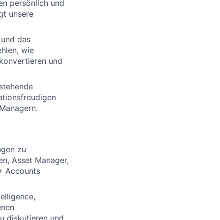
en persönlich und
ägt unsere
a und das
hlen, wie
 konvertieren und
estehende
ationsfreudigen
t Managern.
ngen zu
en, Asset Manager,
0+ Accounts
elligence,
enen
u diskutieren und