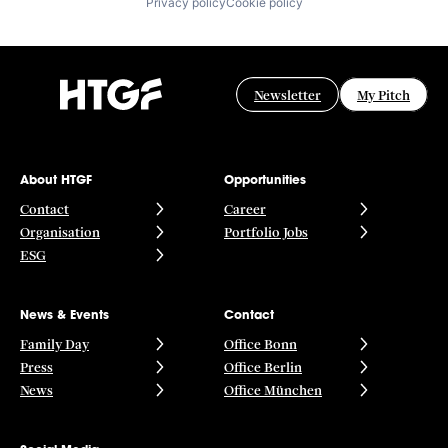
Privacy policy
Cookie policy
Newsletter
My Pitch
About HTGF
Opportunities
Contact
Career
Organisation
Portfolio Jobs
ESG
News & Events
Contact
Family Day
Office Bonn
Press
Office Berlin
News
Office München