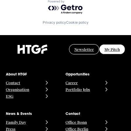
Powered by Getro.com
Privacy policy
Cookie policy
Newsletter
My Pitch
About HTGF
Opportunities
Contact
Career
Organisation
Portfolio Jobs
ESG
News & Events
Contact
Family Day
Office Bonn
Press
Office Berlin