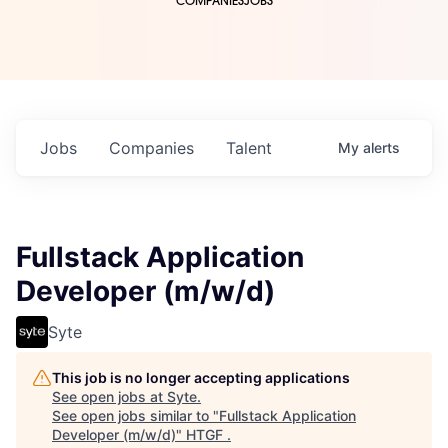
COMPANIES
JOBS
Jobs
Companies
Talent
My
alerts
Fullstack Application
Developer (m/w/d)
Syte
This job is no longer accepting applications
See open jobs at
Syte
.
See open jobs similar to "
Fullstack Application
Developer (m/w/d)
"
HTGF
.