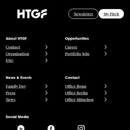
Newsletter
My Pitch
About HTGF
Opportunities
Contact
Career
Organisation
Portfolio Jobs
ESG
News & Events
Contact
Family Day
Office Bonn
Press
Office Berlin
News
Office München
Social Media