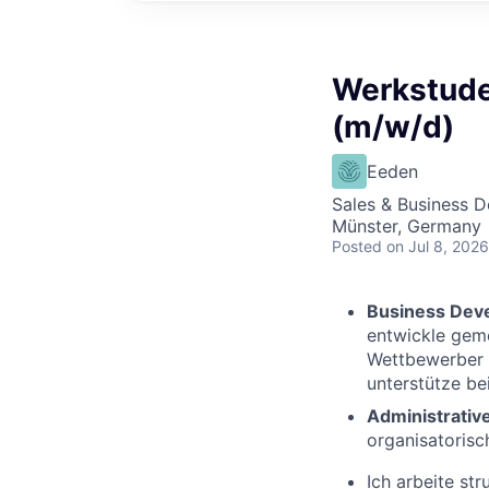
Werkstude
(m/w/d)
Eeden
Sales & Business 
Münster, Germany
Posted
on Jul 8, 2026
Business Dev
entwickle gem
Wettbewerber u
unterstütze be
Administrativ
organisatorisc
Ich arbeite st