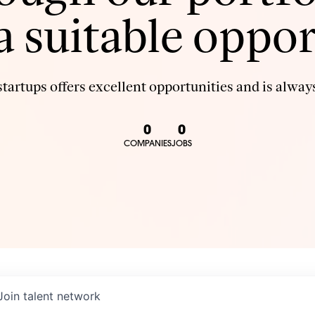
 a suitable oppor
tartups offers excellent opportunities and is always
0
0
COMPANIES
JOBS
Join talent network