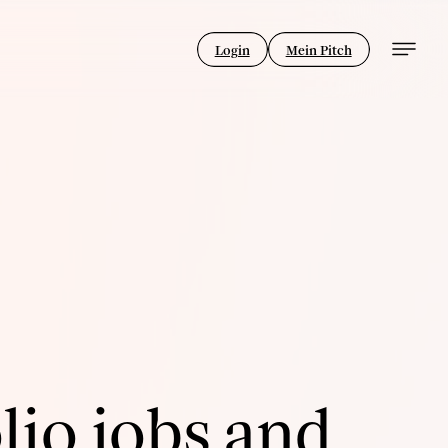
Login
Mein Pitch
lio jobs and