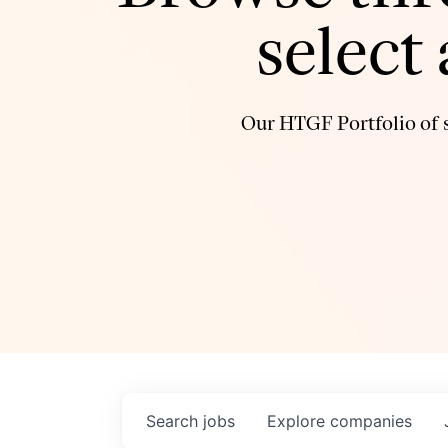
select
Our HTGF Portfolio of s
Search
jobs
Explore
companies