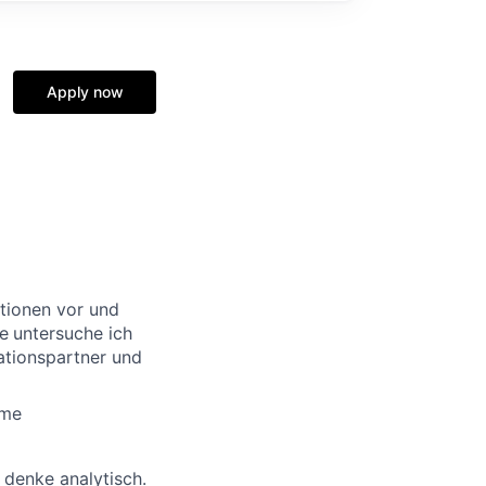
Apply now
ationen vor und
e
untersuche ich
ationspartner und
hme
d denke analytisch.