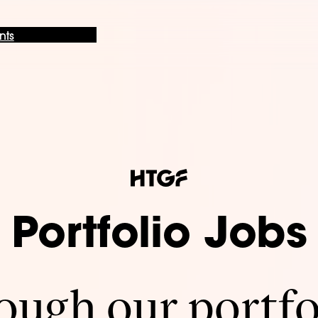
nts
Portfolio Jobs
ugh our portfo