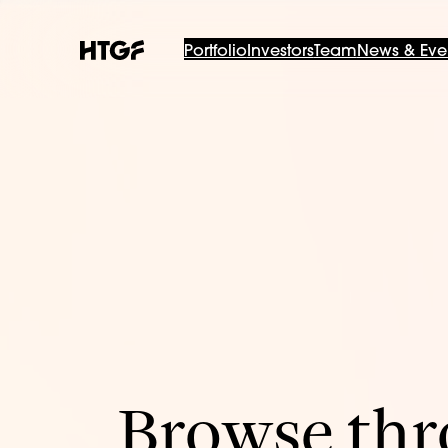
Portfolio
Investors
Team
News & Eve
Browse thro