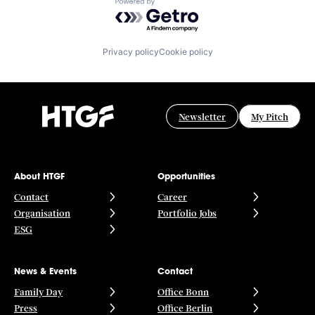
Powered by Getro.com
Privacy policy
Cookie policy
Newsletter
My Pitch
About HTGF
Opportunities
Contact
Career
Organisation
Portfolio Jobs
ESG
News & Events
Contact
Family Day
Office Bonn
Press
Office Berlin