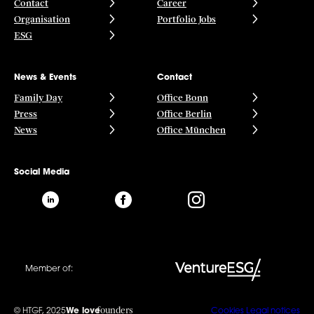
Contact
Career
Organisation
Portfolio Jobs
ESG
News & Events
Contact
Family Day
Office Bonn
Press
Office Berlin
News
Office München
Social Media
Member of:
founders
© HTGF, 2025
We love
Cookies
Legal notices