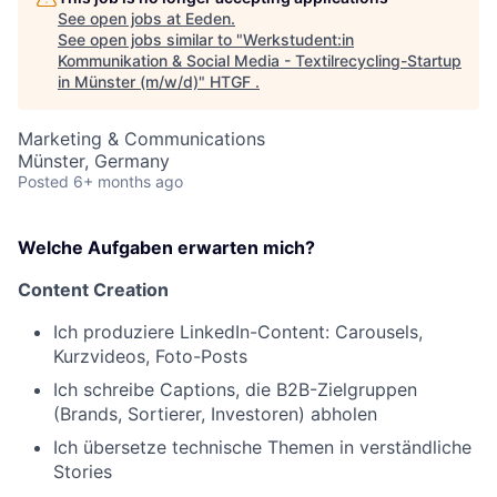
See open jobs at
Eeden
.
See open jobs similar to "
Werkstudent:in
Kommunikation & Social Media - Textilrecycling-Startup
in Münster (m/w/d)
"
HTGF
.
Marketing & Communications
Münster, Germany
Posted
6+ months ago
Welche Aufgaben erwarten mich?
Content Creation
Ich produziere LinkedIn-Content: Carousels,
Kurzvideos, Foto-Posts
Ich schreibe Captions, die B2B-Zielgruppen
(Brands, Sortierer, Investoren) abholen
Ich übersetze technische Themen in verständliche
Stories