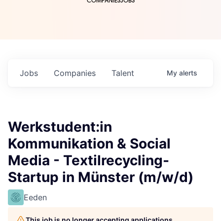
COMPANIES
JOBS
Jobs
Companies
Talent
My
alerts
Werkstudent:in
Kommunikation & Social
Media - Textilrecycling-
Startup in Münster (m/w/d)
Eeden
This job is no longer accepting applications