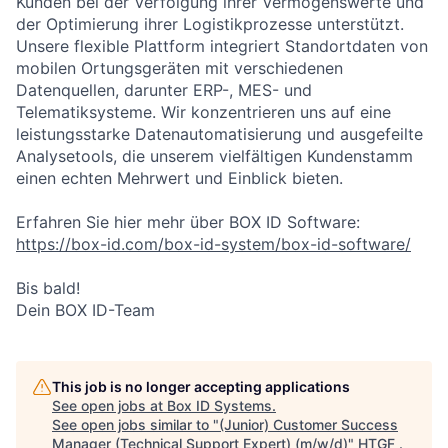
Kunden bei der Verfolgung ihrer Vermögenswerte und
der Optimierung ihrer Logistikprozesse unterstützt.
Unsere flexible Plattform integriert Standortdaten von
mobilen Ortungsgeräten mit verschiedenen
Datenquellen, darunter ERP-, MES- und
Telematiksysteme. Wir konzentrieren uns auf eine
leistungsstarke Datenautomatisierung und ausgefeilte
Analysetools, die unserem vielfältigen Kundenstamm
einen echten Mehrwert und Einblick bieten.
Erfahren Sie hier mehr über BOX ID Software:
https://box-id.com/box-id-system/box-id-software/
Bis bald!
Dein BOX ID-Team
This job is no longer accepting applications
See open jobs at
Box ID Systems
.
See open jobs similar to "
(Junior) Customer Success
Manager (Technical Support Expert) (m/w/d)
"
HTGF
.