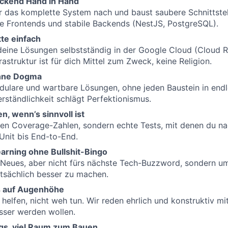
ckend Hand in Hand
r das komplette System nach und baust saubere Schnittste
e Frontends und stabile Backends (NestJS, PostgreSQL).
tte einfach
eine Lösungen selbstständig in der Google Cloud (Cloud R
astruktur ist für dich Mittel zum Zweck, keine Religion.
ohne Dogma
dulare und wartbare Lösungen, ohne jeden Baustein in end
erständlichkeit schlägt Perfektionismus.
n, wenn’s sinnvoll ist
hen Coverage-Zahlen, sondern echte Tests, mit denen du na
 Unit bis End-to-End.
arning ohne Bullshit-Bingo
n Neues, aber nicht fürs nächste Tech-Buzzword, sondern 
tsächlich besser zu machen.
 auf Augenhöhe
helfen, nicht weh tun. Wir reden ehrlich und konstruktiv mit
ser werden wollen.
gs, viel Raum zum Bauen