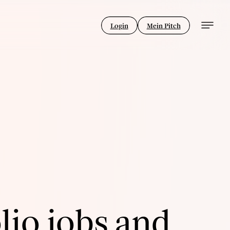
Login
Mein Pitch
lio jobs and