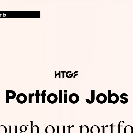
nts
Portfolio Jobs
ugh our portfo