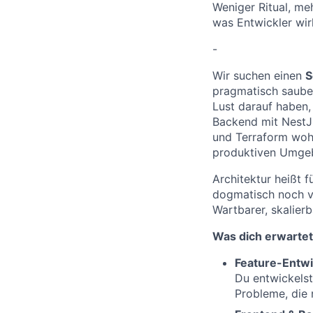
Weniger Ritual, me
was Entwickler wirk
-
Wir suchen einen
S
pragmatisch sauber
Lust darauf haben,
Backend mit NestJ
und Terraform wohl
produktiven Umgeb
Architektur heißt 
dogmatisch noch ve
Wartbarer, skalierb
Was dich erwartet
Feature-Entw
Du entwickelst
Probleme, die 