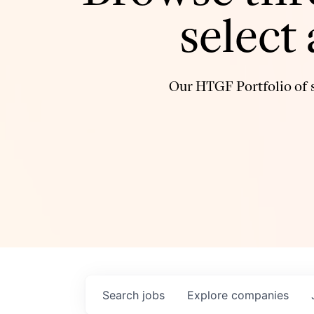
select
Our HTGF Portfolio of s
Search
jobs
Explore
companies