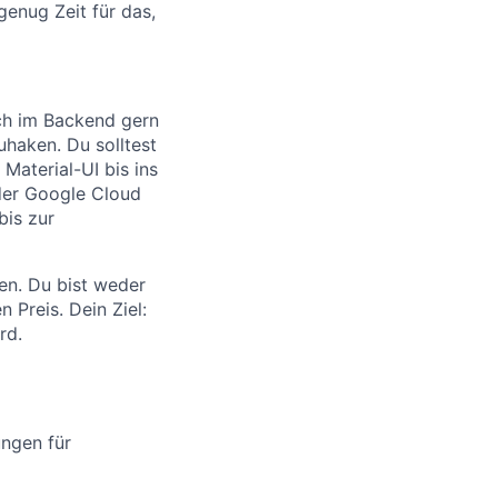
enug Zeit für das,
uch im Backend gern
uhaken. Du solltest
Material-UI bis ins
der Google Cloud
bis zur
sen. Du bist weder
 Preis. Dein Ziel:
rd.
ungen für