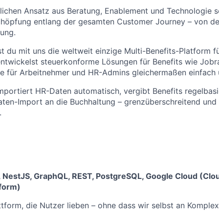
lichen Ansatz aus Beratung, Enablement und Technologie s
chöpfung entlang der gesamten Customer Journey – von der
ung.
 du mit uns die weltweit einzige Multi-Benefits-Platform fü
ntwickelst steuerkonforme Lösungen für Benefits wie Jobr
e für Arbeitnehmer und HR-Admins gleichermaßen einfach u
mportiert HR-Daten automatisch, vergibt Benefits regelbasie
aten-Import an die Buchhaltung – grenzüberschreitend und
.
I, NestJS, GraphQL, REST, PostgreSQL, Google Cloud (Clo
form)
ttform, die Nutzer lieben – ohne dass wir selbst an Komplexi