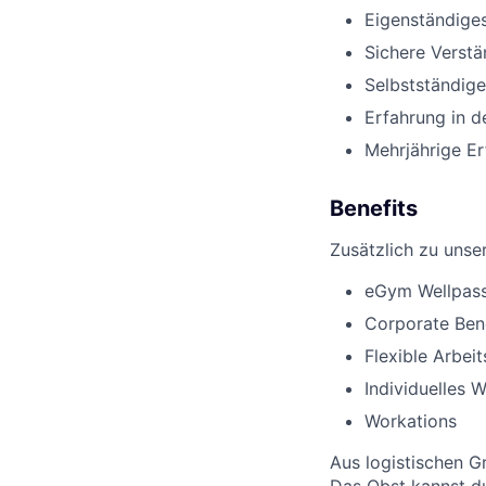
Eigenständiges
Sichere Verstä
Selbstständige
Erfahrung in 
Mehrjährige E
Benefits
Zusätzlich zu unser
eGym Wellpas
Corporate Bene
Flexible Arbeit
Individuelles 
Workations
Aus logistischen G
Das Obst kannst du