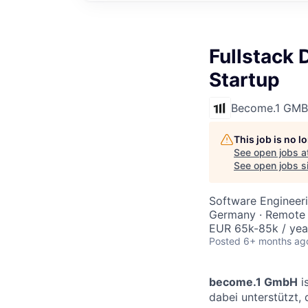
Fullstack 
Startup
Become.1 GM
This job is no 
See open jobs a
See open jobs si
Software Engineer
Germany · Remote
EUR 65k-85k / yea
Posted
6+ months ag
become.1 GmbH
i
dabei unterstützt, 