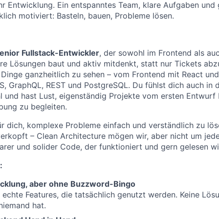
hr Entwicklung. Ein entspanntes Team, klare Aufgaben und g
lich motiviert: Basteln, bauen, Probleme lösen.
enior Fullstack-Entwickler
, der sowohl im Frontend als a
e Lösungen baut und aktiv mitdenkt, statt nur Tickets abz
 Dinge ganzheitlich zu sehen – vom Frontend mit React und 
S, GraphQL, REST und PostgreSQL. Du fühlst dich auch in 
 und hast Lust, eigenständig Projekte vom ersten Entwurf 
ung zu begleiten.
für dich, komplexe Probleme einfach und verständlich zu lö
rkopft – Clean Architecture mögen wir, aber nicht um jeden
arer und solider Code, der funktioniert und gern gelesen wi
:
icklung, aber ohne Buzzword-Bingo
 echte Features, die tatsächlich genutzt werden. Keine Lös
niemand hat.