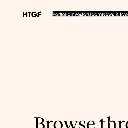
Portfolio
Investors
Team
News & Eve
Browse thro