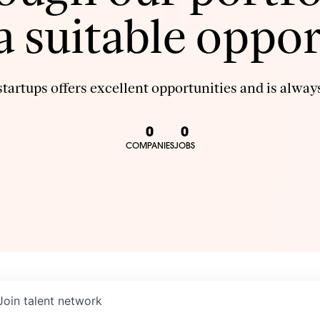
 a suitable oppor
tartups offers excellent opportunities and is always
0
0
COMPANIES
JOBS
Join talent network