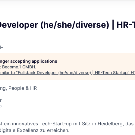
Developer (he/she/diverse) | HR
BH
longer accepting applications
t
Become.1 GMBH
.
milar to "
Fullstack Developer (he/she/diverse) | HR-Tech Startup
"
H
ing, People & HR
r
o
st ein innovatives Tech-Start-up mit Sitz in Heidelberg, d
digitale Exzellenz zu erreichen.