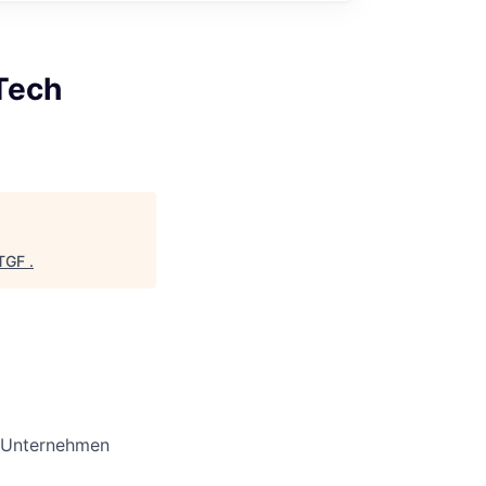
-Tech
TGF
.
as Unternehmen