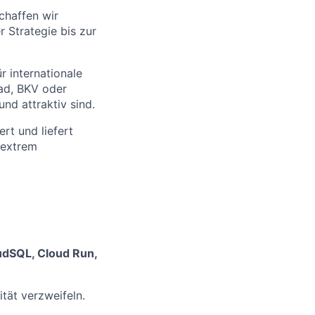
chaffen wir
 Strategie bis zur
r internationale
ad, BKV oder
nd attraktiv sind.
rt und liefert
 extrem
udSQL, Cloud Run,
tät verzweifeln.