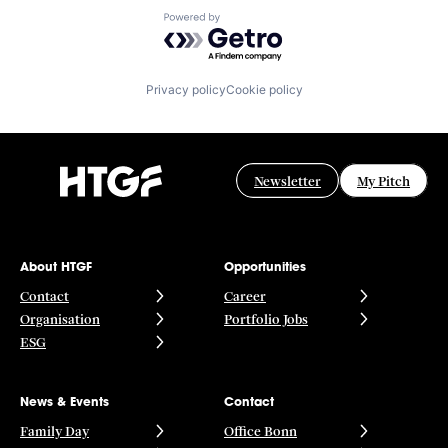
Powered by Getro.com
Privacy policy
Cookie policy
Newsletter
My Pitch
About HTGF
Opportunities
Contact
Career
Organisation
Portfolio Jobs
ESG
News & Events
Contact
Family Day
Office Bonn