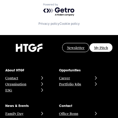
Powered by Getro.com
Privacy policy
Cookie policy
Newsletter
My Pitch
About HTGF
Opportunities
Contact
Career
Organisation
Portfolio Jobs
ESG
News & Events
Contact
Family Day
Office Bonn