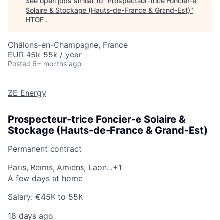
See open jobs similar to "
Prospecteur-trice Foncier-e
Solaire & Stockage (Hauts-de-France & Grand-Est)
"
HTGF
.
Châlons-en-Champagne, France
EUR 45k-55k / year
Posted
6+ months ago
ZE Energy
Prospecteur-trice Foncier-e Solaire &
Stockage (Hauts-de-France & Grand-Est)
Permanent contract
Paris,
Reims,
Amiens,
Laon…
+1
A few days at home
Salary:
€45K to 55K
18 days ago