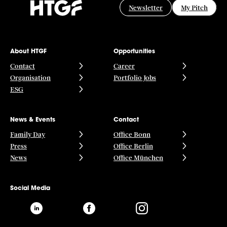
Newsletter
My Pitch
About HTGF
Opportunities
Contact
Career
Organisation
Portfolio Jobs
ESG
News & Events
Contact
Family Day
Office Bonn
Press
Office Berlin
News
Office München
Social Media