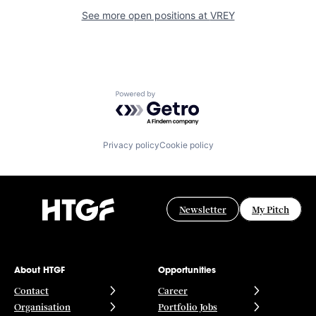
See more open positions at
VREY
Powered by Getro.com
Privacy policy
Cookie policy
Newsletter
My Pitch
About HTGF
Opportunities
Contact
Career
Organisation
Portfolio Jobs