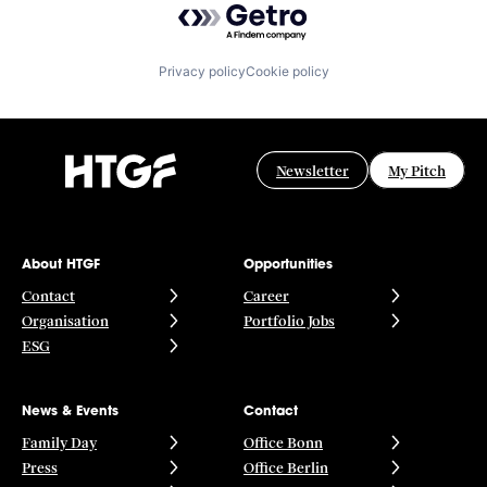
Privacy policy
Cookie policy
Newsletter
My Pitch
About HTGF
Opportunities
Contact
Career
Organisation
Portfolio Jobs
ESG
News & Events
Contact
Family Day
Office Bonn
Press
Office Berlin