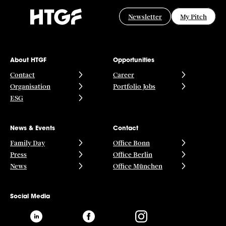
Newsletter
My Pitch
About HTGF
Opportunities
Contact
Career
Organisation
Portfolio Jobs
ESG
News & Events
Contact
Family Day
Office Bonn
Press
Office Berlin
News
Office München
Social Media