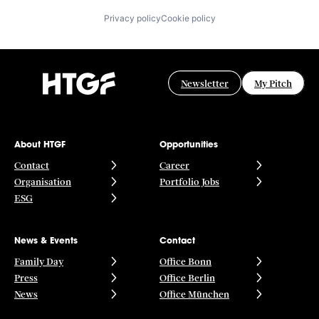
Privacy policy
Cookie policy
Newsletter
My Pitch
About HTGF
Opportunities
Contact
Career
Organisation
Portfolio Jobs
ESG
News & Events
Contact
Family Day
Office Bonn
Press
Office Berlin
News
Office München