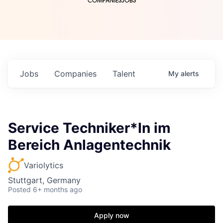
COMPANIES
JOBS
Jobs
Companies
Talent
My
alerts
Service Techniker*In im
Bereich Anlagentechnik
Variolytics
Stuttgart, Germany
Posted
6+ months ago
Apply now