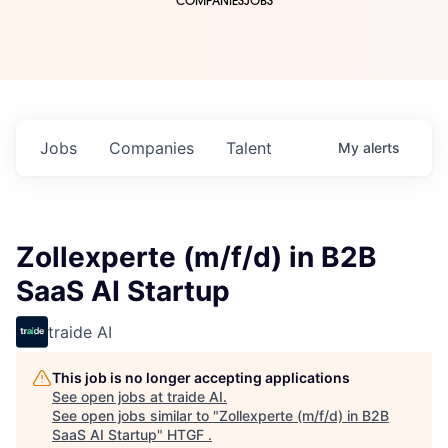
COMPANIES
JOBS
Jobs
Companies
Talent
My
alerts
Zollexperte (m/f/d) in B2B
SaaS AI Startup
traide AI
This job is no longer accepting applications
See open jobs at
traide AI
.
See open jobs similar to "
Zollexperte (m/f/d) in B2B
SaaS AI Startup
"
HTGF
.