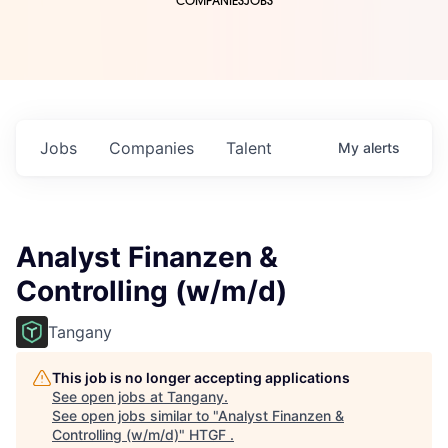
COMPANIES
JOBS
Jobs
Companies
Talent
My
alerts
Analyst Finanzen &
Controlling (w/m/d)
Tangany
This job is no longer accepting applications
See open jobs at
Tangany
.
See open jobs similar to "
Analyst Finanzen &
Controlling (w/m/d)
"
HTGF
.