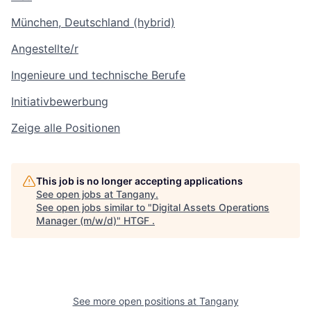
München, Deutschland (hybrid)
Angestellte/r
Ingenieure und technische Berufe
Initiativbewerbung
Zeige alle Positionen
This job is no longer accepting applications
See open jobs at
Tangany
.
See open jobs similar to "
Digital Assets Operations
Manager (m/w/d)
"
HTGF
.
See more open positions at
Tangany