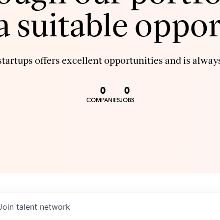
 a suitable oppor
tartups offers excellent opportunities and is always
0
0
COMPANIES
JOBS
Join talent network