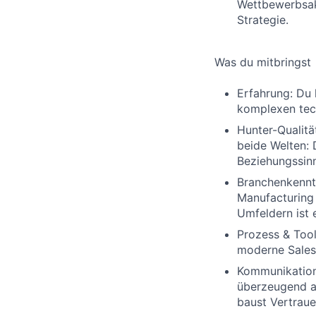
Wettbewerbsak
Strategie.
Was du mitbringst
Erfahrung: Du 
komplexen tec
Hunter-Qualitä
beide Welten: 
Beziehungssinn
Branchenkenntn
Manufacturing 
Umfeldern ist e
Prozess & Tool
moderne Sales
Kommunikation
überzeugend an
baust Vertrau