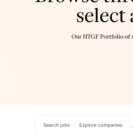
select
Our HTGF Portfolio of s
Search
jobs
Explore
companies