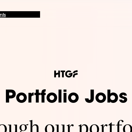
nts
Portfolio Jobs
ugh our portfo