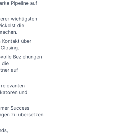
rke Pipeline auf
erer wichtigsten
ickelst die
 machen.
n Kontakt über
Closing.
svolle Beziehungen
 die
tner auf
 relevanten
ikatoren und
omer Success
ngen zu übersetzen
nds,