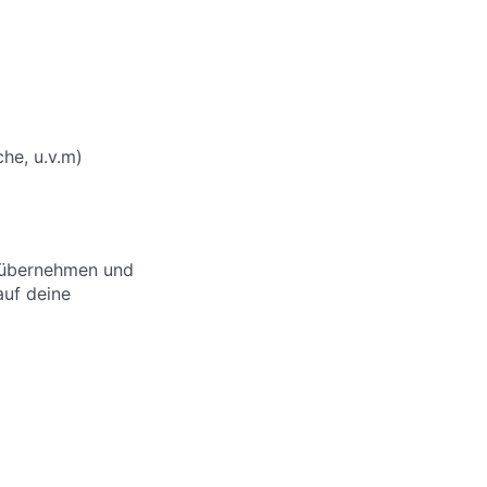
che, u.v.m)
u übernehmen und
auf deine