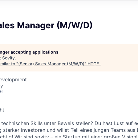
Sales Manager (M/W/D)
longer accepting applications
t
Sovity
.
milar to "
(Senior) Sales Manager (M/W/D)
"
HTGF
.
Development
ny
26
ht
technischen Skills unter Beweis stellen? Du hast Lust auf e
starker Investoren und willst Teil eines jungen Teams aus
ichtig! Wir sind sovity – ein Startup mit einer großen Vision!