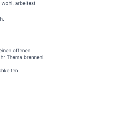
wohl, arbeitest
h.
 einen offenen
 Ihr Thema brennen!
chkeiten