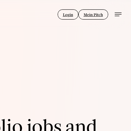
Login
Mein Pitch
lio jobs and