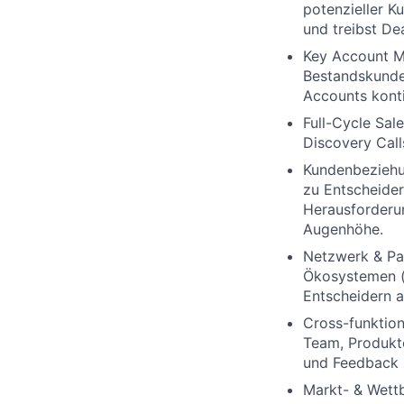
potenzieller K
und treibst De
Key Account M
Bestandskunden
Accounts konti
Full-Cycle Sal
Discovery Cal
Kundenbeziehu
zu Entscheider
Herausforderu
Augenhöhe.
Netzwerk & Par
Ökosystemen (z
Entscheidern a
Cross-funktio
Team, Produkt
und Feedback i
Markt- & Wett