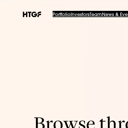
Portfolio
Investors
Team
News & Eve
Browse thro