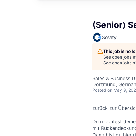
(Senior) 
Sovity
This job is no 
See open jobs a
See open jobs si
Sales & Business 
Dortmund, Germa
Posted
on May 9, 20
zurück zur Übersic
Du möchtest deine 
mit Rückendeckung 
Dann bist du hier r