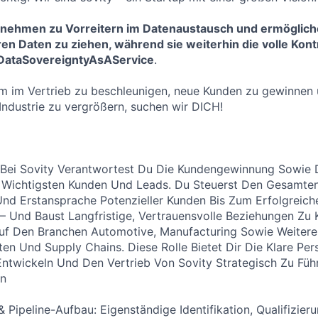
nehmen zu Vorreitern im Datenaustausch und ermöglich
n Daten zu ziehen, während sie weiterhin die volle Kontr
#DataSovereigntyAsAService
.
 im Vertrieb zu beschleunigen, neue Kunden zu gewinnen u
Industrie zu vergrößern, suchen wir DICH!
 Bei Sovity Verantwortest Du Die Kundengewinnung Sowie D
 Wichtigsten Kunden Und Leads. Du Steuerst Den Gesamten
 Und Erstansprache Potenzieller Kunden Bis Zum Erfolgreich
– Und Baust Langfristige, Vertrauensvolle Beziehungen Zu 
uf Den Branchen Automotive, Manufacturing Sowie Weiteren
n Und Supply Chains. Diese Rolle Bietet Dir Die Klare Per
ntwickeln Und Den Vertrieb Von Sovity Strategisch Zu Füh
n
 Pipeline-Aufbau: Eigenständige Identifikation, Qualifizie