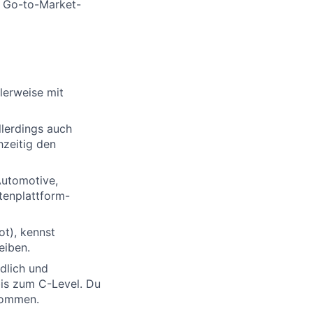
r Go-to-Market-
lerweise mit
llerdings auch
hzeitig den
Automotive,
tenplattform-
ot), kennst
eiben.
dlich und
bis zum C-Level. Du
nommen.