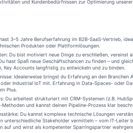
tivitäten und Kundenbedürfnissen zur Optimierung unsere
hast 3–5 Jahre Berufserfahrung im B2B-SaaS-Vertrieb, idea
hnischen Produkten oder Plattformlösungen.
ten: Du bist motiviert neue Dinge zu erschließen, vereinst a
Du hast Spaß neue Geschäftschancen zu finden – und gleic
, Key Accounts langfristig zu entwickeln und zu binden.
isse: Idealerweise bringst du Erfahrung an den Branchen 
oder Industrial IoT mit. Erfahrung in Data-Spaces- oder Da
in Plus.
s: Du arbeitest strukturiert mit CRM-Systemen (z.B. HubSp
-Methoden und kannst deinen Pipeline-Prozess klar beschr
sstärke: Du kannst komplexe technische Lösungen verstän
 unterschiedliche Stakeholder vermitteln – vom IT-Leiter 
en auf und wirst als kompetenter Sparringspartner wahrge