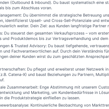
unden (Outbound & Inbound). Du baust systematisch eine sta
als bis zum Abschluss voran.
anagement: Du übernimmst die strategische Betreuung uns
, identifizierst Upsell- und Cross-Sell-Potenziale und entw
nuierlich weiter. Dein Ziel: aus Kunden langfristige Partner
es: Du steuerst den gesamten Verkaufsprozess – vom erste
ls und Produktdemos bis zur Vertragsverhandlung und dem 
ngen & Trusted Advisory: Du baust tiefgehende, vertrauen
n und Fachverantwortlichen auf. Durch dein Verständnis für
ngen deiner Kunden wirst du zum geschätzten Ansprechpar
tnerschaften: Du pflegst und erweiterst unser Netzwerk in
.B. Catena-X) und baust Beziehungen zu Partnern, Multipl
uf.
nale Zusammenarbeit: Enge Abstimmung mit unserem Cust
entwicklung und Marketing, um Kundenbedürfnisse in Lösu
n die Produktstrategie einfließen zu lassen.
bewerbsanalyse: Kontinuierliche Beobachtung von Markttre