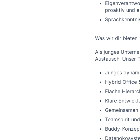
Eigenverantwor
proaktiv und e
Sprachkenntnis
Was wir dir bieten
Als junges Unterne
Austausch. Unser T
Junges dynami
Hybrid Office 
Flache Hierar
Klare Entwick
Gemeinsamen Vi
Teamspirit und
Buddy-Konzept 
Datenökosyste