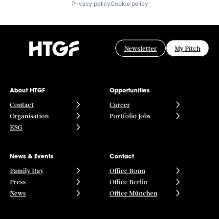
Privacy policy
Cookie policy
Newsletter
My Pitch
About HTGF
Opportunities
Contact
Career
Organisation
Portfolio Jobs
ESG
News & Events
Contact
Family Day
Office Bonn
Press
Office Berlin
News
Office München