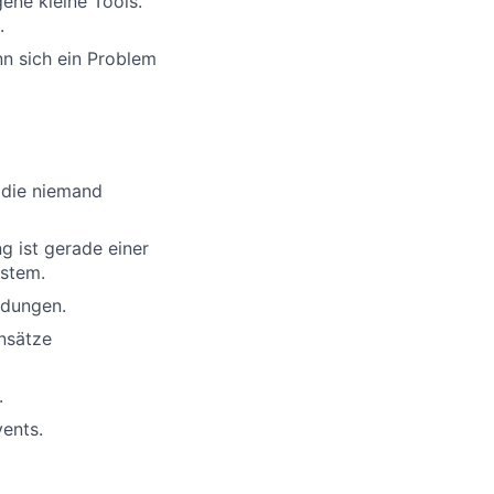
ene kleine Tools.
.
nn sich ein Problem
 die niemand
g ist gerade einer
ystem.
idungen.
nsätze
.
ents.