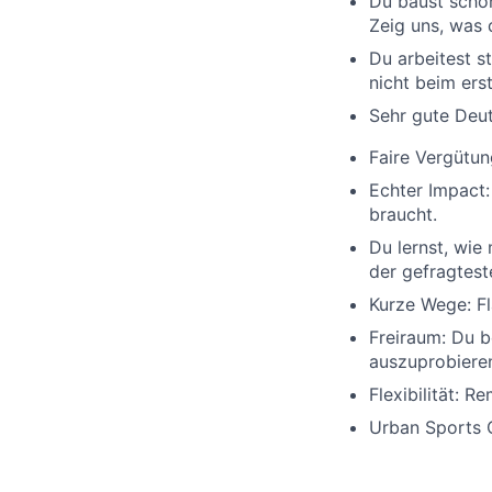
Du baust schon
Zeig uns, was 
Du arbeitest s
nicht beim ers
Sehr gute Deut
Faire Vergütun
Echter Impact:
braucht.
Du lernst, wie
der gefragtest
Kurze Wege: Fl
Freiraum: Du 
auszuprobiere
Flexibilität: 
Urban Sports C