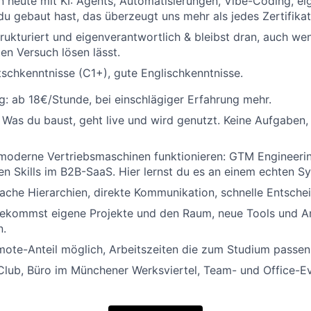
 heute mit KI: Agents, Automatisierungen, Vibe-Coding, eig
du gebaut hast, das überzeugt uns mehr als jedes Zertifikat
trukturiert und eigenverantwortlich & bleibst dran, auch we
ten Versuch lösen lässt.
schkenntnisse (C1+), gute Englischkenntnisse.
g: ab 18€/Stunde, bei einschlägiger Erfahrung mehr.
 Was du baust, geht live und wird genutzt. Keine Aufgaben,
 moderne Vertriebsmaschinen funktionieren: GTM Engineerin
en Skills im B2B-SaaS. Hier lernst du es an einem echten S
ache Hierarchien, direkte Kommunikation, schnelle Entsche
bekommst eigene Projekte und den Raum, neue Tools und A
n.
Remote-Anteil möglich, Arbeitszeiten die zum Studium passen
lub, Büro im Münchener Werksviertel, Team- und Office-Ev