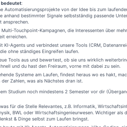
 bedeutet
:
e Automatisierungsprojekte von der Idee bis zum laufenden
e anhand bestimmter Signale selbstständig passende Unt
rt ansprechen.
t Multi-Touchpoint-Kampagnen, die Interessenten über meh
eit erreichen.
it KI-Agents und verbindest unsere Tools (CRM, Datenanre
die ohne ständiges Eingreifen laufen.
eue Tools aus und bewertest, ob sie uns wirklich weiterbri
hnell und du hast den Freiraum, vorne mit dabei zu sein.
ehende Systeme am Laufen, findest heraus wo es hakt, mac
s der Zahlen, was als Nächstes dran ist.
inem Studium noch mindestens 2 Semester vor dir (Übergan
was für die Stelle Relevantes, z.B. Informatik, Wirtschaftsin
ysik, BWL oder Wirtschaftsingenieurwesen. Wichtiger als d
denkst & Dinge selbst zum Laufen bringst.