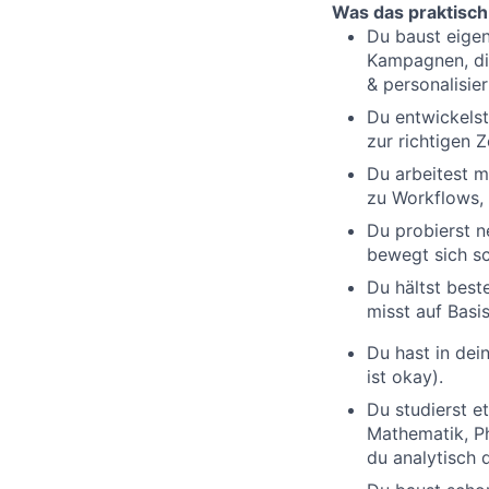
Was das praktisch
Du baust eigen
Kampagnen, di
& personalisie
Du entwickels
zur richtigen Z
Du arbeitest m
zu Workflows, 
Du probierst n
bewegt sich sc
Du hältst best
misst auf Basi
Du hast in de
ist okay).
Du studierst et
Mathematik, Ph
du analytisch 