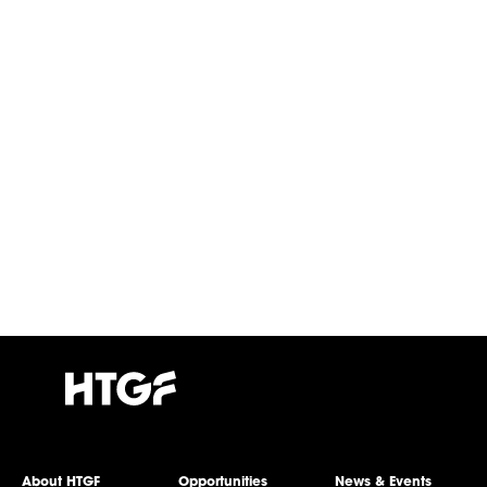
About HTGF
Opportunities
News & Events