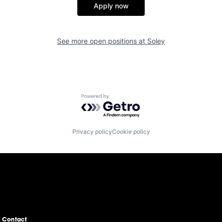
Apply now
See more open positions at
Soley
Powered by Getro.com
Privacy policy
Cookie policy
Contact