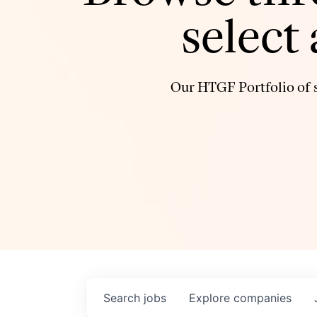
select
Our HTGF Portfolio of s
Search
jobs
Explore
companies