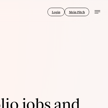
Login
Mein Pitch
lio jobs and