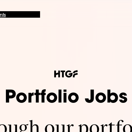
nts
Portfolio Jobs
ugh our portfo