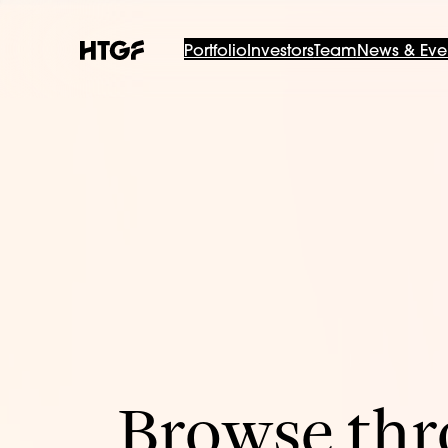
Portfolio
Investors
Team
News & Eve
Browse thro