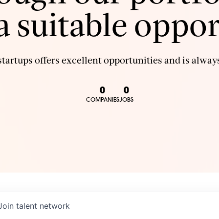
 a suitable oppor
tartups offers excellent opportunities and is always
0
0
COMPANIES
JOBS
Join talent network