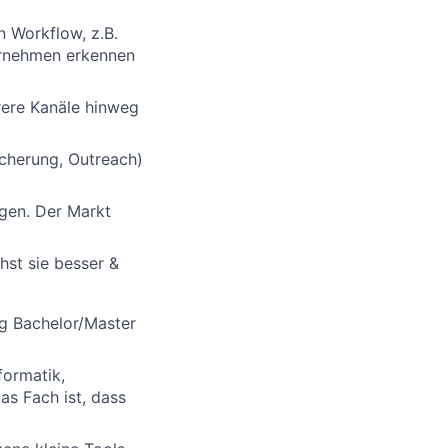
 Workflow, z.B.
ernehmen erkennen
rere Kanäle hinweg
icherung, Outreach)
ngen. Der Markt
hst sie besser &
g Bachelor/Master
formatik,
as Fach ist, dass