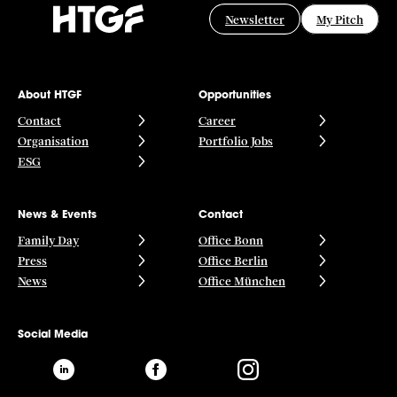
Newsletter
My Pitch
About HTGF
Opportunities
Contact
Career
Organisation
Portfolio Jobs
ESG
News & Events
Contact
Family Day
Office Bonn
Press
Office Berlin
News
Office München
Social Media