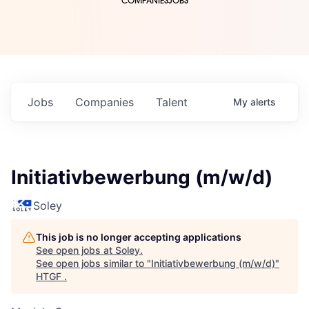
COMPANIES
JOBS
Jobs
Companies
Talent
My
alerts
Initiativbewerbung (m/w/d)
Soley
This job is no longer accepting applications
See open jobs at
Soley
.
See open jobs similar to "
Initiativbewerbung (m/w/d)
"
HTGF
.