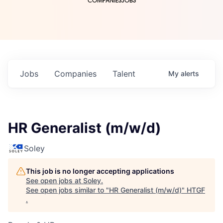
COMPANIES
JOBS
Jobs
Companies
Talent
My
alerts
HR Generalist (m/w/d)
Soley
This job is no longer accepting applications
See open jobs at
Soley
.
See open jobs similar to "
HR Generalist (m/w/d)
"
HTGF
.