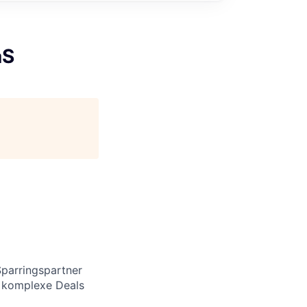
aS
Sparringspartner
t komplexe Deals