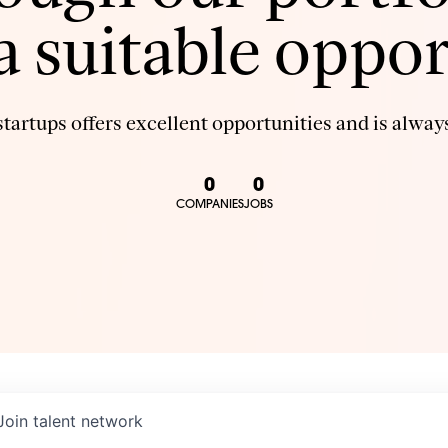
 a suitable oppor
tartups offers excellent opportunities and is always
0
0
COMPANIES
JOBS
Join talent network