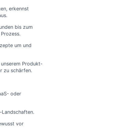
en, erkennst
aus.
kunden bis zum
 Prozess.
nzepte um und
t unserem Produkt-
 zu schärfen.
aaS- oder
-Landschaften.
ewusst vor