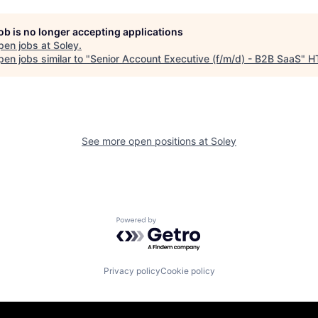
job is no longer accepting applications
pen jobs at
Soley
.
en jobs similar to "
Senior Account Executive (f/m/d) - B2B SaaS
"
H
See more open positions at
Soley
Powered by Getro.com
Privacy policy
Cookie policy