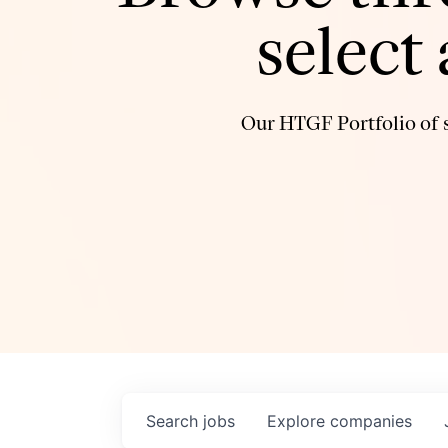
select
Our HTGF Portfolio of s
Search
jobs
Explore
companies