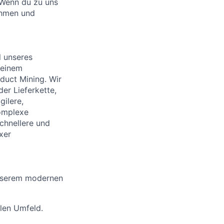
 Wenn du zu uns
ehmen und
l unseres
 einem
duct Mining. Wir
er Lieferkette,
gilere,
komplexe
chnellere und
xer
unserem modernen
len Umfeld.