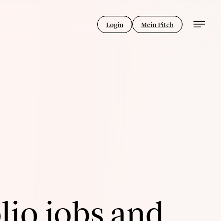
Login
Mein Pitch
lio jobs and