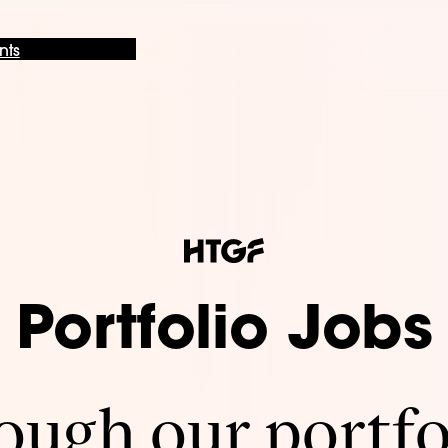
nts
Portfolio Jobs
ugh our portfo