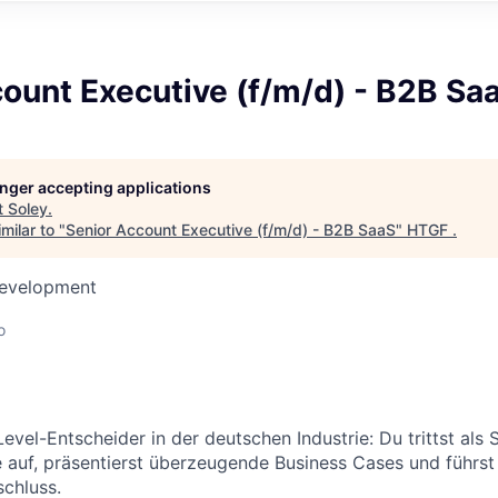
ount Executive (f/m/d) - B2B Sa
longer accepting applications
t
Soley
.
milar to "
Senior Account Executive (f/m/d) - B2B SaaS
"
HTGF
.
Development
o
vel-Entscheider in der deutschen Industrie: Du trittst als 
 auf, präsentierst überzeugende Business Cases und führs
chluss.