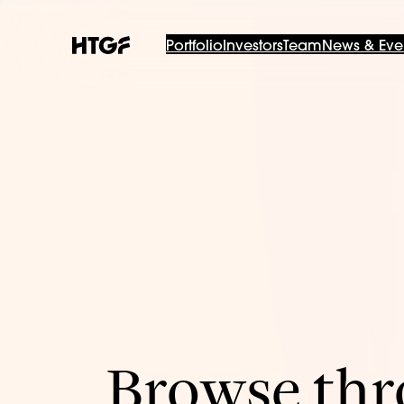
Portfolio
Investors
Team
News & Eve
Browse thro