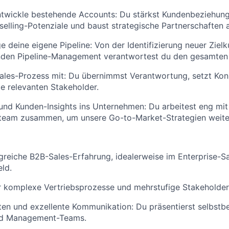
ntwickle bestehende Accounts: Du stärkst Kundenbeziehung
elling-Potenziale und baust strategische Partnerschaften 
e deine eigene Pipeline: Von der Identifizierung neuer Ziel
den Pipeline-Management verantwortest du den gesamten
Sales-Prozess mit: Du übernimmst Verantwortung, setzt Ko
le relevanten Stakeholder.
und Kunden-Insights ins Unternehmen: Du arbeitest eng mi
team zusammen, um unsere Go-to-Market-Strategien weiter
greiche B2B-Sales-Erfahrung, idealerweise im Enterprise-S
ld.
r komplexe Vertriebsprozesse und mehrstufige Stakeholder
ten und exzellente Kommunikation: Du präsentierst selbstb
nd Management-Teams.