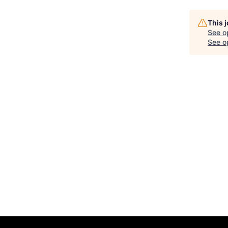
This 
See o
See op