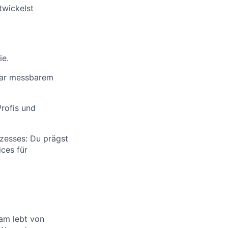
twickelst
ie.
klar messbarem
rofis und
zesses: Du prägst
ices für
eam lebt von