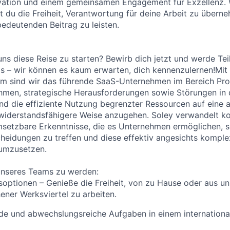
ovation und einem gemeinsamen Engagement für Exzellenz.
du die Freiheit, Verantwortung für deine Arbeit zu übern
bedeutenden Beitrag zu leisten.
 uns diese Reise zu starten? Bewirb dich jetzt und werde Tei
 – wir können es kaum erwarten, dich kennenzulernen!Mit
am sind wir das führende SaaS-Unternehmen im Bereich Pro
men, strategische Herausforderungen sowie Störungen in d
d die effiziente Nutzung begrenzter Ressourcen auf eine a
 widerstandsfähigere Weise anzugehen. Soley verwandelt 
setzbare Erkenntnisse, die es Unternehmen ermöglichen, s
scheidungen zu treffen und diese effektiv angesichts komple
 umzusetzen.
unseres Teams zu werden:
tsoptionen – Genieße die Freiheit, von zu Hause oder aus 
ner Werksviertel zu arbeiten.
de und abwechslungsreiche Aufgaben in einem internationa