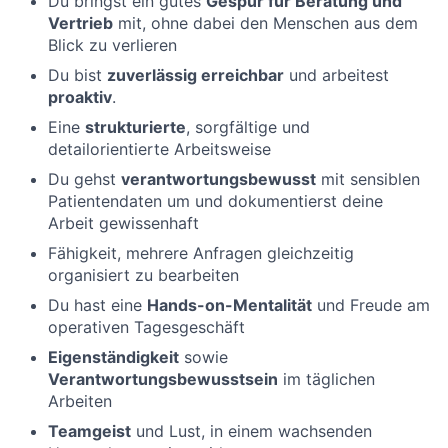
Du bringst ein gutes
Gespür für Beratung und
Vertrieb
mit, ohne dabei den Menschen aus dem
Blick zu verlieren
Du bist
zuverlässig erreichbar
und arbeitest
proaktiv
.
Eine
strukturierte
, sorgfältige und
detailorientierte Arbeitsweise
Du gehst
verantwortungsbewusst
mit sensiblen
Patientendaten um und dokumentierst deine
Arbeit gewissenhaft
Fähigkeit, mehrere Anfragen gleichzeitig
organisiert zu bearbeiten
Du hast eine
Hands-on-Mentalität
und Freude am
operativen Tagesgeschäft
Eigenständigkeit
sowie
Verantwortungsbewusstsein
im täglichen
Arbeiten
Teamgeist
und Lust, in einem wachsenden