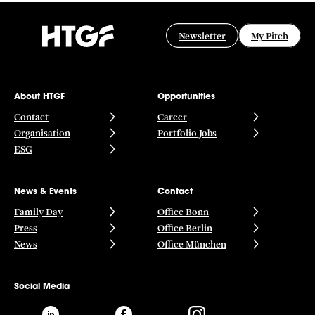
Newsletter
My Pitch
About HTGF
Opportunities
Contact
Career
Organisation
Portfolio Jobs
ESG
News & Events
Contact
Family Day
Office Bonn
Press
Office Berlin
News
Office München
Social Media