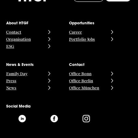
About HTGF
Opportunities
Contact
Career
Organisation
Portfolio Jobs
ESG
News & Events
Contact
Family Day
Office Bonn
Press
Office Berlin
News
Office München
Social Media