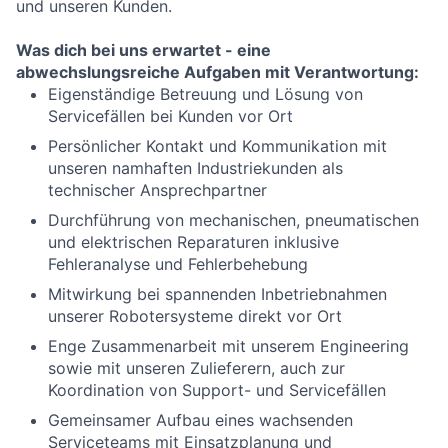
und unseren Kunden.
Was dich bei uns erwartet - eine
abwechslungsreiche Aufgaben mit Verantwortung:
Eigenständige Betreuung und Lösung von
Servicefällen
bei Kunden vor Ort
P
ersönliche
r
Kontakt und Kommunikation
mit
un
s
eren
namhaften Industriekunden
als
technischer Ansprechpartner
Durchführung von mechanischen, pneumatischen
und elektrischen Reparaturen
inklusive
Fehleranalyse
und Fehlerbehebung
Mitwirkung bei spannenden Inbetriebnahmen
unserer Robotersysteme direkt vor Ort
Enge Zusammenarbeit
mit
unserem
Engineering
sowie mit unseren Zulieferern
, auch zur
Koordination von Support- und Servicefällen
Gemeinsamer A
ufbau eines wachsenden
Serviceteams mit Einsatzplanung und