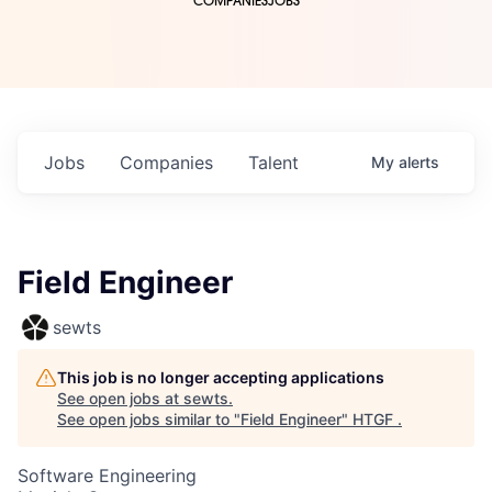
COMPANIES
JOBS
Jobs
Companies
Talent
My
alerts
Field Engineer
sewts
This job is no longer accepting applications
See open jobs at
sewts
.
See open jobs similar to "
Field Engineer
"
HTGF
.
Software Engineering