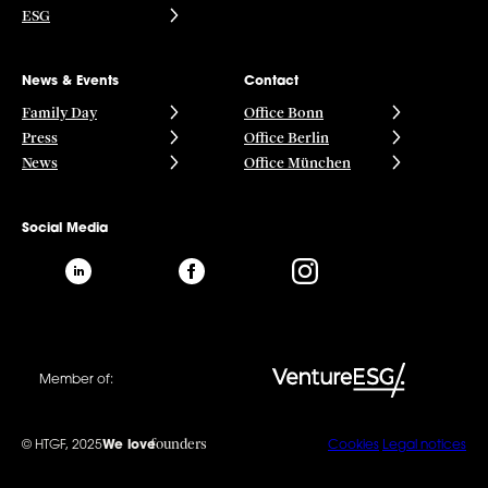
ESG
News & Events
Contact
Family Day
Office Bonn
Press
Office Berlin
News
Office München
Social Media
Member of:
founders
© HTGF, 2025
We love
Cookies
Legal notices