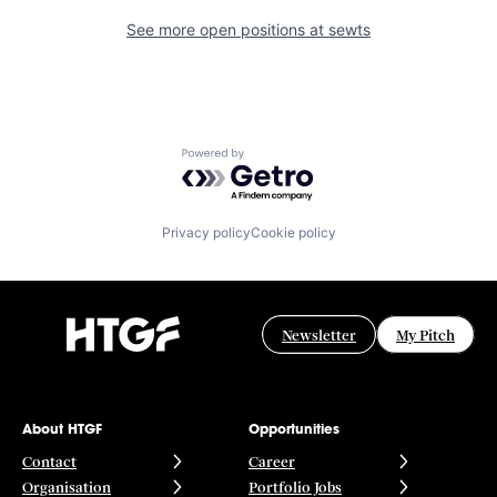
See more open positions at
sewts
Powered by Getro.com
Privacy policy
Cookie policy
Newsletter
My Pitch
About HTGF
Opportunities
Contact
Career
Organisation
Portfolio Jobs