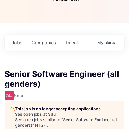
COMPANIES
JOBS
Jobs
Companies
Talent
My
alerts
Senior Software Engineer (all
genders)
Sdui
This job is no longer accepting applications
See open jobs at
Sdui
.
See open jobs similar to "
Senior Software Engineer (all
genders)
"
HTGF
.