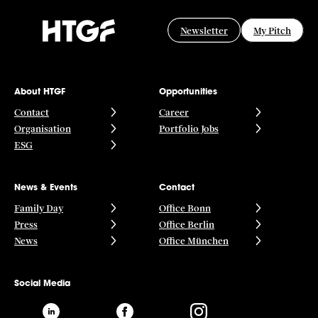
Newsletter
My Pitch
About HTGF
Opportunities
Contact
Career
Organisation
Portfolio Jobs
ESG
News & Events
Contact
Family Day
Office Bonn
Press
Office Berlin
News
Office München
Social Media