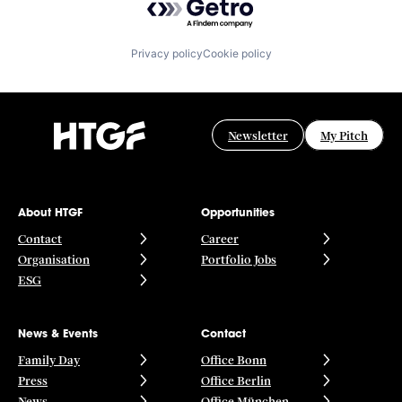
Privacy policy
Cookie policy
Newsletter
My Pitch
About HTGF
Opportunities
Contact
Career
Organisation
Portfolio Jobs
ESG
News & Events
Contact
Family Day
Office Bonn
Press
Office Berlin
News
Office München