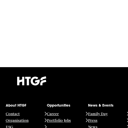
About HTGF
Opportunities
News & Events
Contact
Career
Family Day
Organisation
Portfolio Jobs
Press
ESG
News