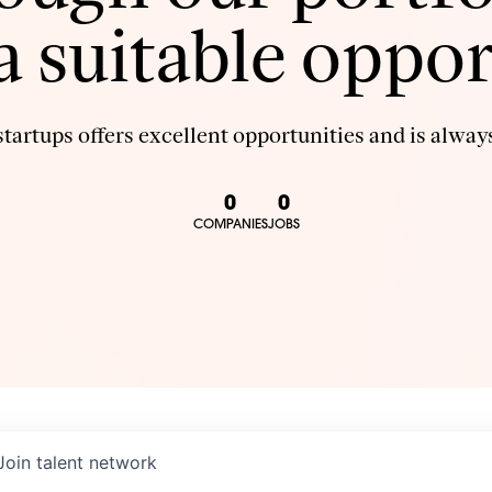
 a suitable oppor
tartups offers excellent opportunities and is always
0
0
COMPANIES
JOBS
Join talent network