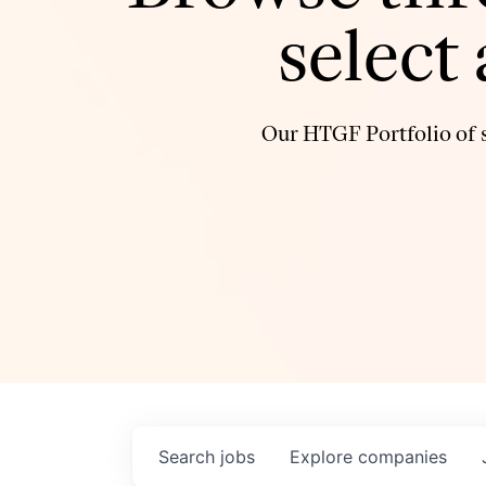
select
Our HTGF Portfolio of s
Search
jobs
Explore
companies