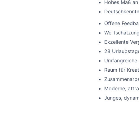
Hohes Maß an S
Deutschkenntn
Offene Feedbac
Wertschätzun
Exzellente Ve
28 Urlaubstag
Umfangreiche f
Raum für Kreati
Zusammenarbe
Moderne, attra
Junges, dynam