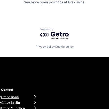
See more open positions at
Praxiseins.
Powered by Getro.com
Privacy policy
Cookie policy
Contact
Office Bonn
Office Berlin
Office München