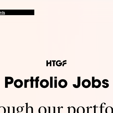
nts
Portfolio Jobs
ugh our portfo