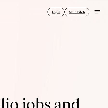
Login
Mein Pitch
lio jobs and