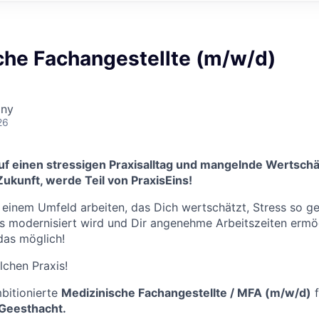
che Fachangestellte (m/w/d)
any
26
uf einen stressigen Praxisalltag und mangelnde Wertschät
Zukunft
, werde Teil von
PraxisEins!
in einem Umfeld arbeiten, das Dich wertschätzt, Stress so g
ets modernisiert wird und Dir angenehme Arbeitszeiten ermö
 das möglich!
lchen Praxis!
bitionierte
Medizinische Fachangestellte / MFA (m/w/d)
f
 Geesthacht.