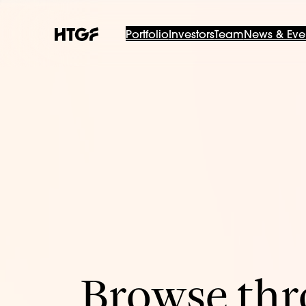
Portfolio
Investors
Team
News & Eve
Browse thro