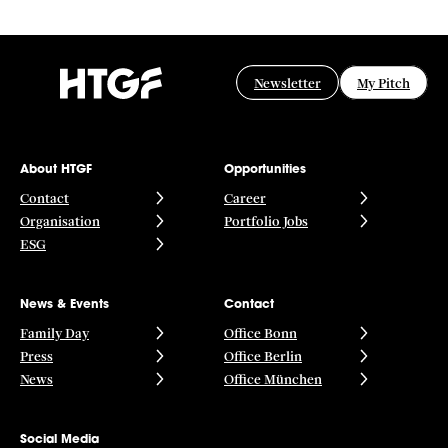
Newsletter
My Pitch
About HTGF
Opportunities
Contact
Career
Organisation
Portfolio Jobs
ESG
News & Events
Contact
Family Day
Office Bonn
Press
Office Berlin
News
Office München
Social Media