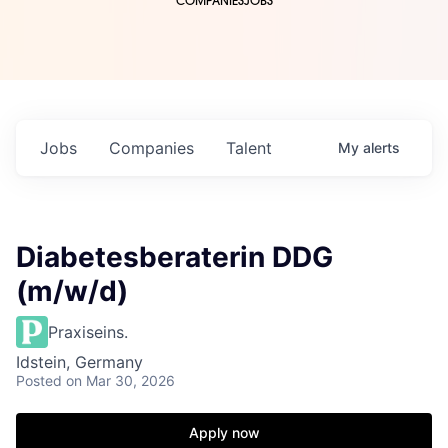
COMPANIES
JOBS
Jobs
Companies
Talent
My
alerts
Diabetesberaterin DDG
(m/w/d)
Praxiseins.
Idstein, Germany
Posted
on Mar 30, 2026
Apply now