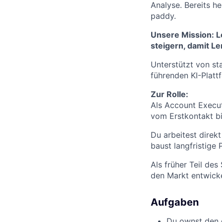
Analyse. Bereits h
paddy.
Unsere Mission: Le
steigern, damit Le
Unterstützt von s
führenden KI-Platt
Zur Rolle:
Als Account Execut
vom Erstkontakt b
Du arbeitest direk
baust langfristige 
Als früher Teil des
den Markt entwicke
Aufgaben
Du ownst den 