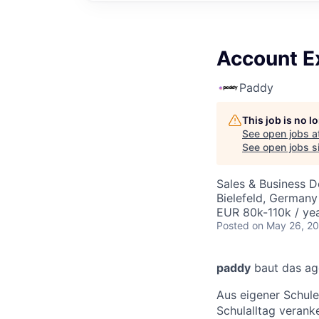
Account Ex
Paddy
This job is no 
See open jobs a
See open jobs si
Sales & Business 
Bielefeld, Germany
EUR 80k-110k / yea
Posted
on May 26, 2
paddy
baut das age
Aus eigener Schule
Schulalltag verank