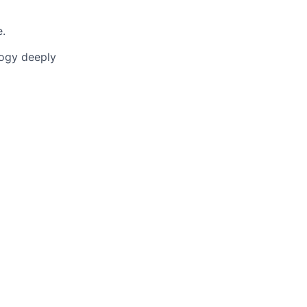
e.
logy deeply