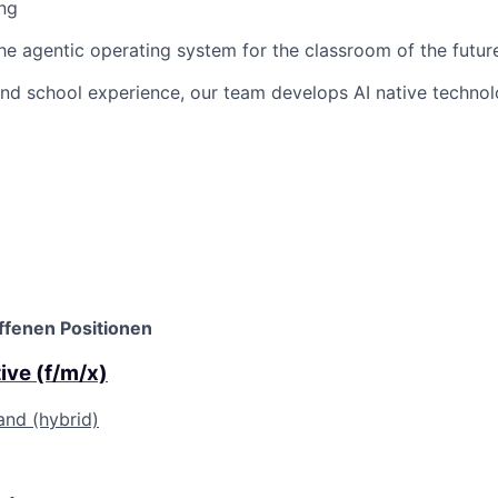
ng
the agentic operating system for the classroom of the futur
hand school experience, our team develops AI native techno
ffenen Positionen
ive (f/m/x)
and (hybrid)