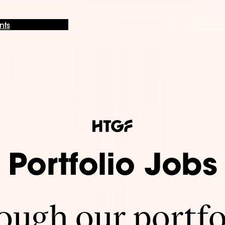
nts
Portfolio Jobs
ugh our portfo