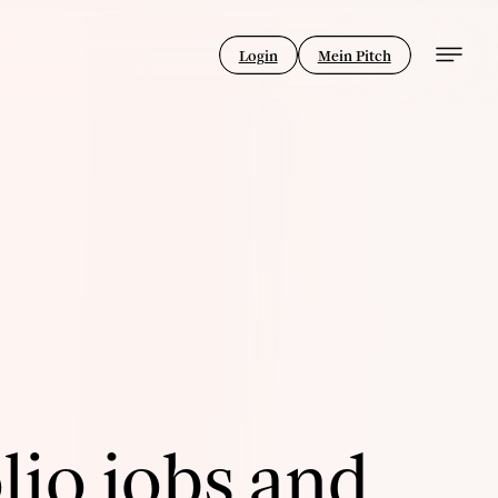
Login
Mein Pitch
lio jobs and