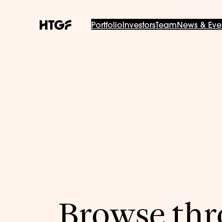
Portfolio
Investors
Team
News & Eve
Browse thro