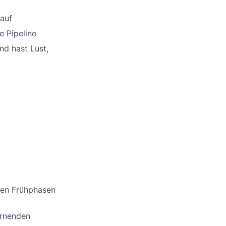
 auf
e Pipeline
nd hast Lust,
ten Frühphasen
ernenden