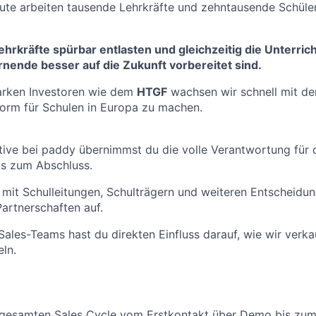
eute arbeiten tausende Lehrkräfte und zehntausende Schüler
hrkräfte spürbar entlasten und gleichzeitig die Unterrich
rnende besser auf die Zukunft vorbereitet sind.
tarken Investoren wie dem
HTGF
wachsen wir schnell mit de
form für Schulen in Europa zu machen.
ive bei paddy übernimmst du die volle Verantwortung für 
is zum Abschluss.
t mit Schulleitungen, Schulträgern und weiteren Entscheidu
Partnerschaften auf.
 Sales-Teams hast du direkten Einfluss darauf, wie wir verka
ln.
gesamten Sales Cycle vom Erstkontakt über Demo bis zum