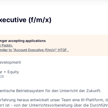
ecutive (f/m/x)
longer accepting applications
t
Paddy
.
milar to "
Account Executive (f/m/x)
"
HTGF
.
Development
r + Equity
026
ntische Betriebssystem für den Unterricht der Zukunft.
rfahrung heraus entwickelt unser Team eine KI-Plattform, di
ert ist - von der Unterrichtsvorbereitung über die Durchfüh