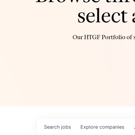
select
Our HTGF Portfolio of s
Search
jobs
Explore
companies