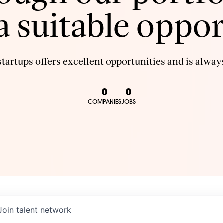
 a suitable oppor
tartups offers excellent opportunities and is always
0
0
COMPANIES
JOBS
Join talent network