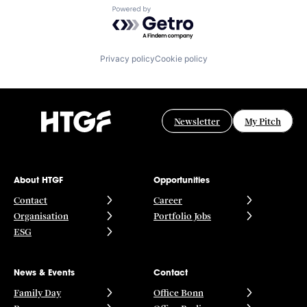
Powered by Getro.com
Privacy policy
Cookie policy
Newsletter
My Pitch
About HTGF
Opportunities
Contact
Career
Organisation
Portfolio Jobs
ESG
News & Events
Contact
Family Day
Office Bonn