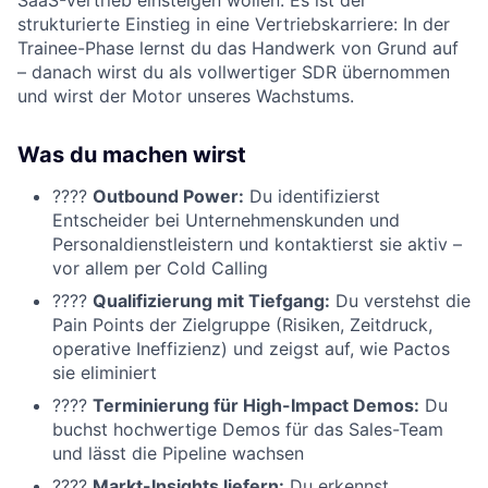
SaaS-Vertrieb einsteigen wollen. Es ist der
strukturierte Einstieg in eine Vertriebskarriere: In der
Trainee-Phase lernst du das Handwerk von Grund auf
– danach wirst du als vollwertiger SDR übernommen
und wirst der Motor unseres Wachstums.
Was du machen wirst
????
Outbound Power:
Du identifizierst
Entscheider bei Unternehmenskunden und
Personaldienstleistern und kontaktierst sie aktiv –
vor allem per Cold Calling
????
Qualifizierung mit Tiefgang:
Du verstehst die
Pain Points der Zielgruppe (Risiken, Zeitdruck,
operative Ineffizienz) und zeigst auf, wie Pactos
sie eliminiert
????
Terminierung für High-Impact Demos:
Du
buchst hochwertige Demos für das Sales-Team
und lässt die Pipeline wachsen
????
Markt-Insights liefern:
Du erkennst