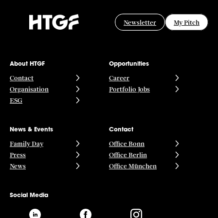
Newsletter
My Pitch
About HTGF
Opportunities
Contact
Career
Organisation
Portfolio Jobs
ESG
News & Events
Contact
Family Day
Office Bonn
Press
Office Berlin
News
Office München
Social Media