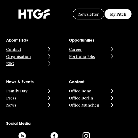
Newsletter
My Pitch
About HTGF
Opportunities
Contact
Career
Organisation
Portfolio Jobs
ESG
News & Events
Contact
Family Day
Office Bonn
Press
Office Berlin
News
Office München
Social Media