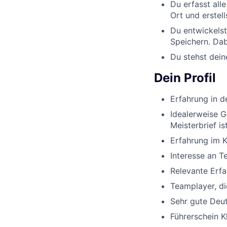
Du erfasst all
Ort und erstel
Du entwickels
Speichern. Dab
Du stehst dei
Dein Profil
Erfahrung in 
Idealerweise G
Meisterbrief i
Erfahrung im 
Interesse an T
Relevante Erf
Teamplayer, d
Sehr gute Deut
Führerschein K