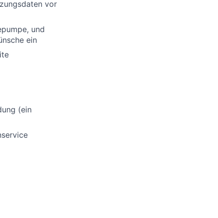
tzungsdaten vor
mepumpe, und
ünsche ein
ite
dung (ein
nservice