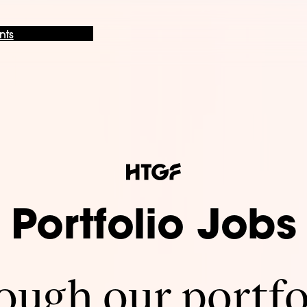
nts
Portfolio Jobs
ugh our portfo