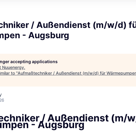
hniker / Außendienst (m/w/d) f
pen - Augsburg
longer accepting applications
t
Nuuenergy
.
milar to "
Aufmaßtechniker / Außendienst (m/w/d) für Wärmepumpe
y
26
chniker / Außendienst (m/w/
mpen - Augsburg