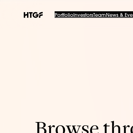
Portfolio
Investors
Team
News & Eve
Browse thro