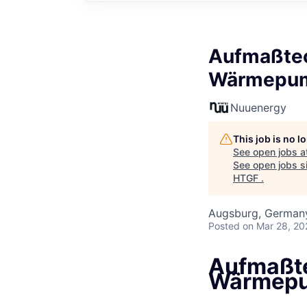
Aufmaßtec
Wärmepum
Nuuenergy
This job is no 
See open jobs a
See open jobs si
HTGF
.
Augsburg, German
Posted
on Mar 28, 20
Aufmaßte
Wärmepu