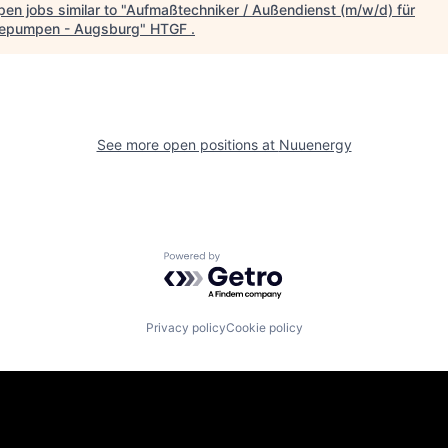
en jobs similar to "
Aufmaßtechniker / Außendienst (m/w/d) für
epumpen - Augsburg
"
HTGF
.
See more open positions at
Nuuenergy
Powered by Getro.com
Privacy policy
Cookie policy