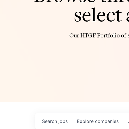
select
Our HTGF Portfolio of s
Search
jobs
Explore
companies