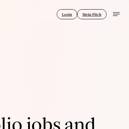
Login
Mein Pitch
lio jobs and