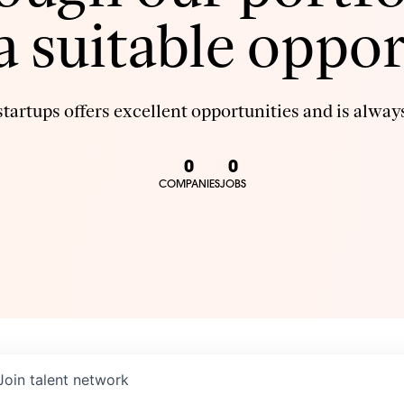
 a suitable oppor
tartups offers excellent opportunities and is always
0
0
COMPANIES
JOBS
Join talent network