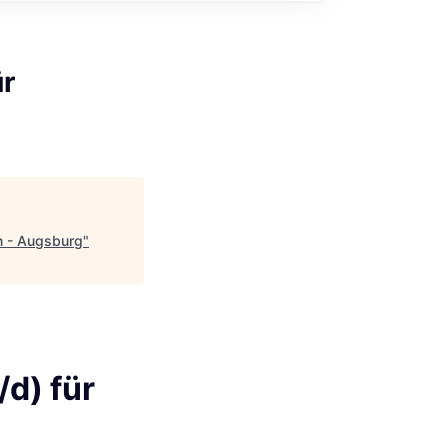
ür
n - Augsburg
"
d) für