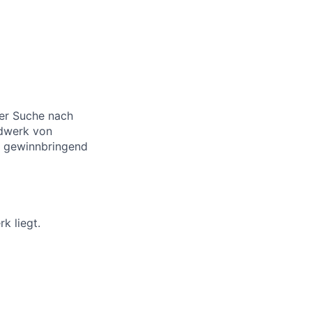
er Suche nach
dwerk von
n gewinnbringend
k liegt.