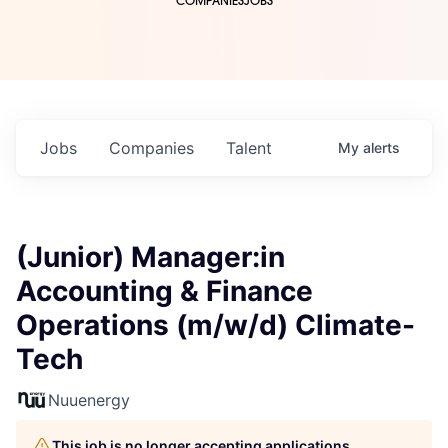
COMPANIES
JOBS
Jobs
Companies
Talent
My
alerts
(Junior) Manager:in
Accounting & Finance
Operations (m/w/d) Climate-
Tech
Nuuenergy
This job is no longer accepting applications