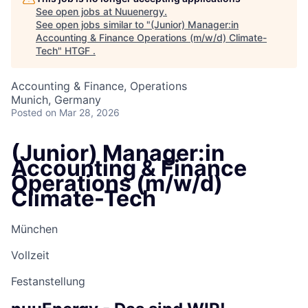
See open jobs at
Nuuenergy
.
See open jobs similar to "
(Junior) Manager:in
Accounting & Finance Operations (m/w/d) Climate-
Tech
"
HTGF
.
Accounting & Finance, Operations
Munich, Germany
Posted
on Mar 28, 2026
(Junior) Manager:in
Accounting & Finance
Operations (m/w/d)
Climate-Tech
München
Vollzeit
Festanstellung