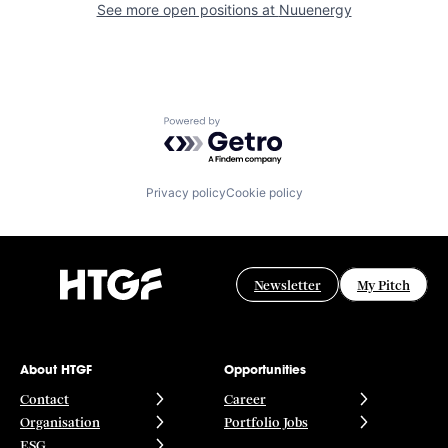
See more open positions at
Nuuenergy
Powered by Getro.com
Privacy policy
Cookie policy
Newsletter
My Pitch
About HTGF
Opportunities
Contact
Career
Organisation
Portfolio Jobs
ESG