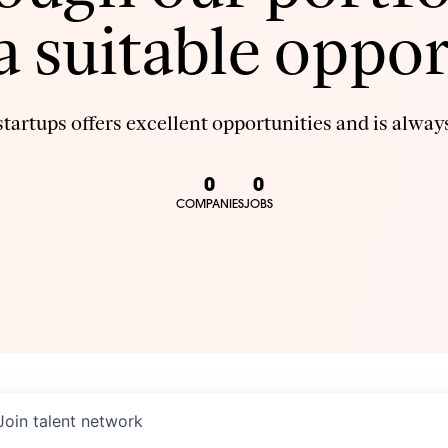
 a suitable oppor
tartups offers excellent opportunities and is always
0
0
COMPANIES
JOBS
Join talent network