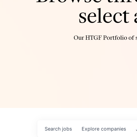
select
Our HTGF Portfolio of s
Search
jobs
Explore
companies