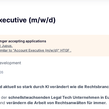
xecutive (m/w/d)
longer accepting applications
t
Jupus
.
milar to "
Account Executive (m/w/d)
"
HTGF
.
Development
26
 aktuell so stark durch KI verändert wie die Rechtsbranc
 der
schnellstwachsenden Legal Tech Unternehmen in E
 und
verändern die Arbeit von Rechtsanwälten für immer.