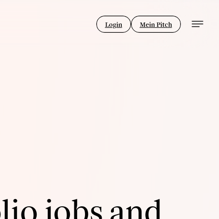
Login
Mein Pitch
lio jobs and