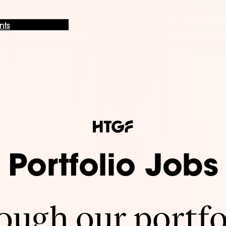
nts
Portfolio Jobs
ugh our portfo