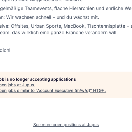
egelmäßige Teamevents, flache Hierarchien und ehrliche W
an: Wir wachsen schnell – und du wächst mit.
usive: Offsites, Urban Sports, MacBook, Tischtennisplatte – 
am, das wirklich eine ganze Branche verändern will.
dich!
job is no longer accepting applications
pen jobs at
Jupus
.
en jobs similar to "
Account Executive (m/w/d)
"
HTGF
.
See more open positions at
Jupus