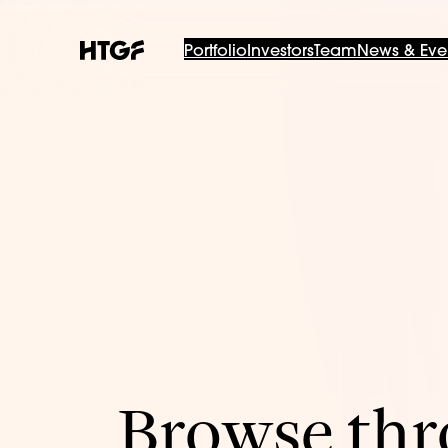
Portfolio
Investors
Team
News & Eve
Browse thro