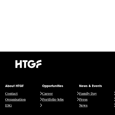
About HTGF
Opportunities
News & Events
Contact
Career
Family Day
Organisation
Portfolio Jobs
Press
ESG
News