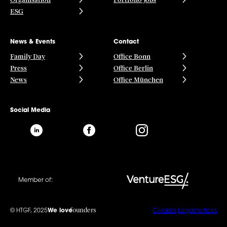
ESG
News & Events
Contact
Family Day
Office Bonn
Press
Office Berlin
News
Office München
Social Media
Member of:
founders
© HTGF, 2025
We love
Cookies
Legal notices