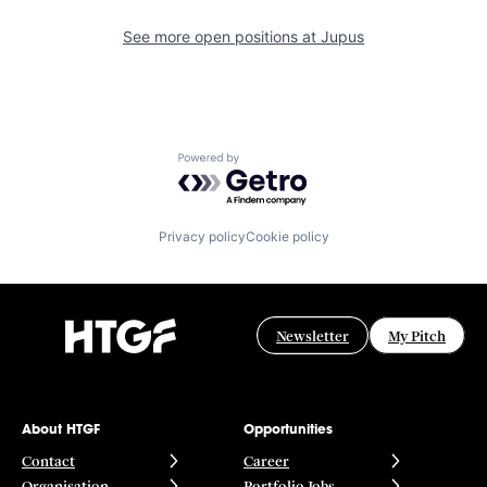
See more open positions at
Jupus
Powered by Getro.com
Privacy policy
Cookie policy
Newsletter
My Pitch
About HTGF
Opportunities
Contact
Career
Organisation
Portfolio Jobs