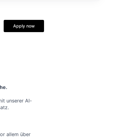
Apply now
he.
it unserer AI-
atz.
or allem über