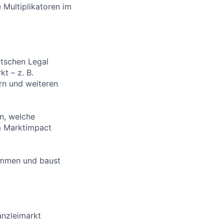
Multiplikatoren im
utschen Legal
t – z. B.
ern und weiteren
en, welche
m Marktimpact
ammen und baust
anzleimarkt