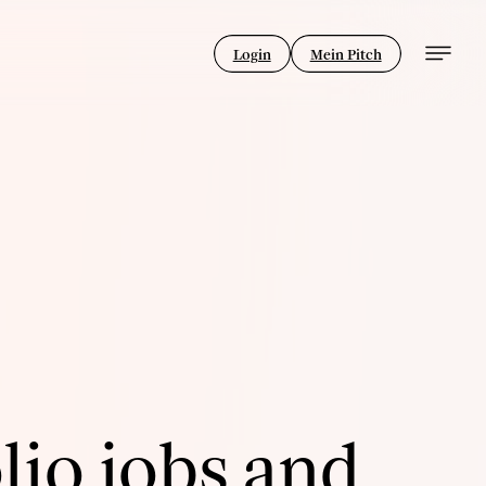
Login
Mein Pitch
lio jobs and