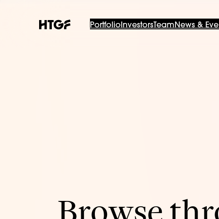
Portfolio
Investors
Team
News & Eve
Browse thro