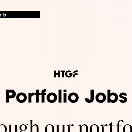
nts
Portfolio Jobs
ugh our portfo