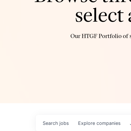
select
Our HTGF Portfolio of s
Search
jobs
Explore
companies