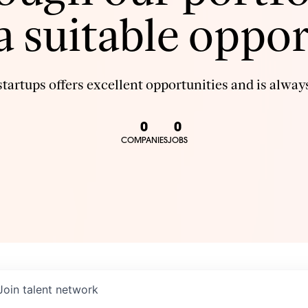
 a suitable oppor
tartups offers excellent opportunities and is always
0
0
COMPANIES
JOBS
Join talent network