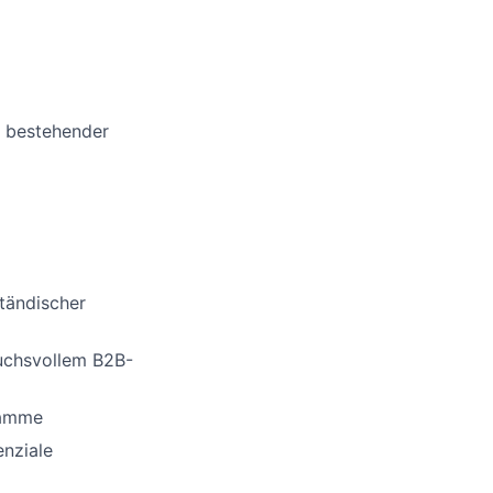
g bestehender
ständischer
ruchsvollem B2B-
ramme
nziale