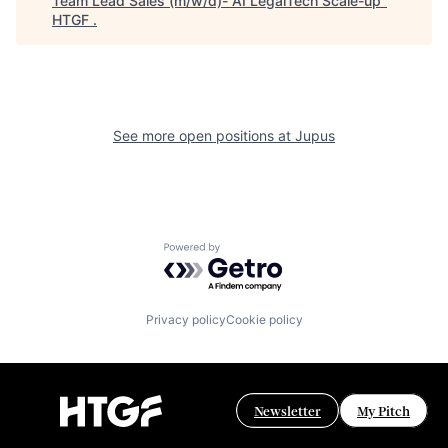
Team Lead Sales (m/w/d)- AI LegalTech Scale-up
"
HTGF
.
See more open positions at
Jupus
Powered by Getro.com
Privacy policy
Cookie policy
Newsletter
My Pitch