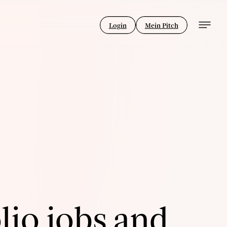
Login
Mein Pitch
lio jobs and