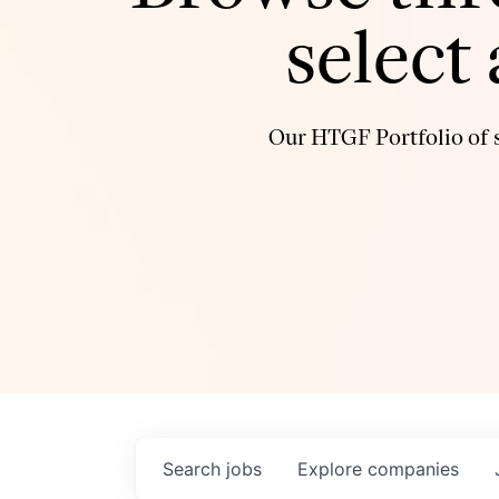
select
Our HTGF Portfolio of s
Search
jobs
Explore
companies