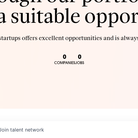
 a suitable oppor
tartups offers excellent opportunities and is always
0
0
COMPANIES
JOBS
Join talent network