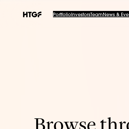
Portfolio
Investors
Team
News & Eve
Browse thro