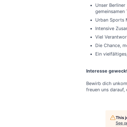
Unser Berliner
gemeinsamen T
Urban Sports M
Intensive Zusa
Viel Verantwo
Die Chance, m
Ein vielfältig
Interesse geweck
Bewirb dich unkomp
freuen uns darauf,
This 
See o