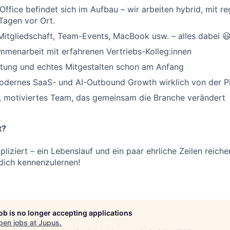
 Office befindet sich im Aufbau – wir arbeiten hybrid, mit r
agen vor Ort.
itgliedschaft, Team-Events, MacBook usw. – alles dabei 
mmenarbeit mit erfahrenen Vertriebs-Kolleg:innen
rtung und echtes Mitgestalten schon am Anfang
odernes SaaS- und AI-Outbound Growth wirklich von der Pi
es, motiviertes Team, das gemeinsam die Branche verändert
t?
liziert – ein Lebenslauf und ein paar ehrliche Zeilen reich
 dich kennenzulernen!
job is no longer accepting applications
pen jobs at
Jupus
.