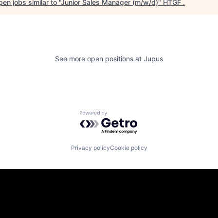
en jobs similar to "
Junior Sales Manager (m/w/d)
"
HTGF
.
See more open positions at
Jupus
Powered by Getro.com
Privacy policy
Cookie policy