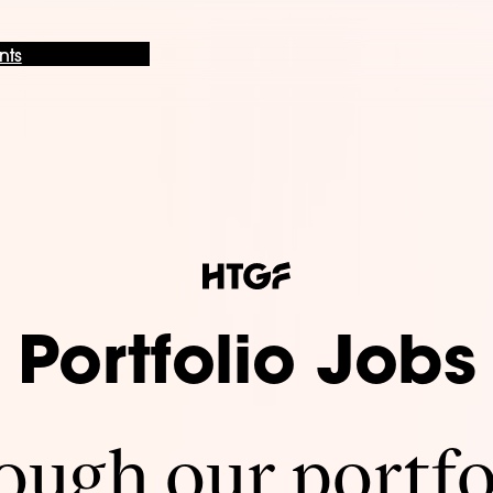
nts
Portfolio Jobs
ugh our portfo