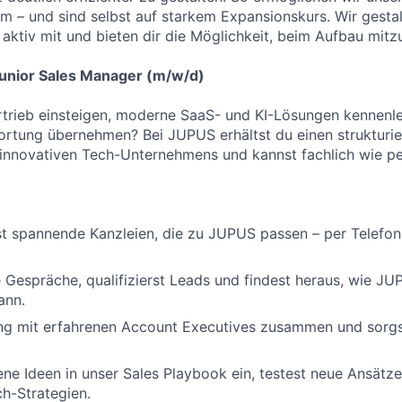
 – und sind selbst auf starkem Expansionskurs. Wir gesta
aktiv mit und bieten dir die Möglichkeit, beim Aufbau mitz
 Junior Sales Manager (m/w/d)
ertrieb einsteigen, moderne SaaS- und KI-Lösungen kennenl
rtung übernehmen? Bei JUPUS erhältst du einen strukturier
 innovativen Tech-Unternehmens und kannst fachlich wie p
rst spannende Kanzleien, die zu JUPUS passen – per Telefon,
e Gespräche, qualifizierst Leads und findest heraus, wie J
ann.
ng mit erfahrenen Account Executives zusammen und sorgst
ene Ideen in unser Sales Playbook ein, testest neue Ansätze
h-Strategien.